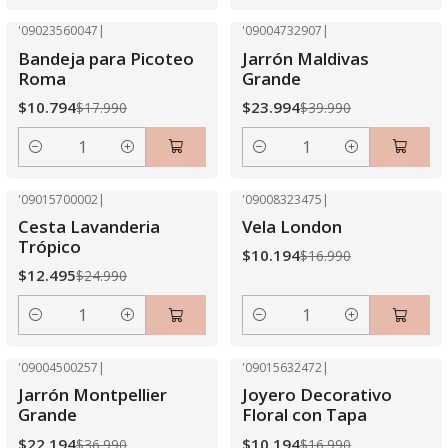
'09023560047
|
'09004732907
|
-40% OFF
-40% OFF
Bandeja para Picoteo
Jarrón Maldivas
Roma
Grande
$10.794
$23.994
$17.990
$39.990
Cantidad
Cantidad
'09015700002
|
'09008323475
|
-50% OFF
-40% OFF
Cesta Lavanderia
Vela London
Trópico
$10.194
$16.990
$12.495
$24.990
Cantidad
Cantidad
'09004500257
|
'09015632472
|
-40% OFF
-40% OFF
Jarrón Montpellier
Joyero Decorativo
Agotado
Grande
Floral con Tapa
$22.194
$10.194
$36.990
$16.990