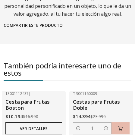
personalidad personificado en un objeto, lo que le da un
valor agregado, al tu hacer tu elección algo real.
COMPARTIR ESTE PRODUCTO
También podría interesarte uno de
estos
13001112437
|
'13001160009
|
-40% OFF
-40% OFF
Cesta para Frutas
Cestas para Frutas
Agotado
Boston
Doble
$10.194
$14.394
$16.990
$23.990
VER DETALLES
Cantidad