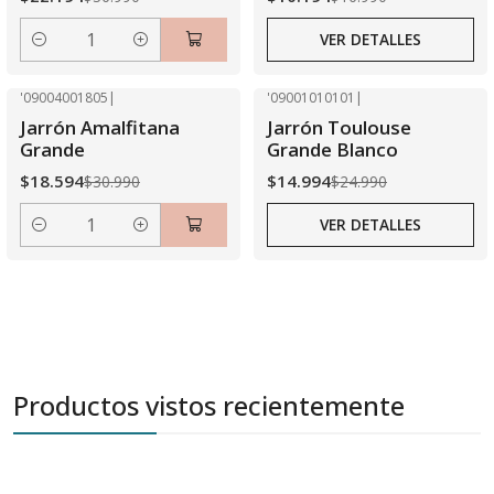
VER DETALLES
Cantidad
'09004001805
|
'09001010101
|
-40% OFF
-40% OFF
Jarrón Amalfitana
Jarrón Toulouse
Agotado
Grande
Grande Blanco
$18.594
$14.994
$30.990
$24.990
VER DETALLES
Cantidad
Productos vistos recientemente