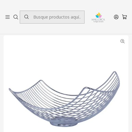
3 cuotas sin interés.
Inicio
Decoración
Menaje
Cesta para Frutas Roma