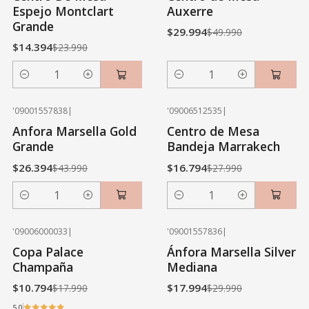
Espejo Montclart
Auxerre
Grande
$29.994
$49.990
$14.394
$23.990
Cantidad
Cantidad
'09001557838
|
'09006512535
|
-40% OFF
-40% OFF
Anfora Marsella Gold
Centro de Mesa
Grande
Bandeja Marrakech
$26.394
$16.794
$43.990
$27.990
Cantidad
Cantidad
'09006000033
|
'09001557836
|
-40% OFF
-40% OFF
Copa Palace
Ánfora Marsella Silver
Champaña
Mediana
$10.794
$17.994
$17.990
$29.990
5.0