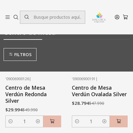
3 cuotas sin interés.
Inicio
Decoración
Centro de Mesa
Centro de Mesa
FILTROS
'09006900126
|
'09006900191
|
-40% OFF
-40% OFF
Centro de Mesa
Centro de Mesa
Verdún Redonda
Verdún Ovalada Silver
Silver
$28.794
$47.990
$29.994
$49.990
Cantidad
Cantidad