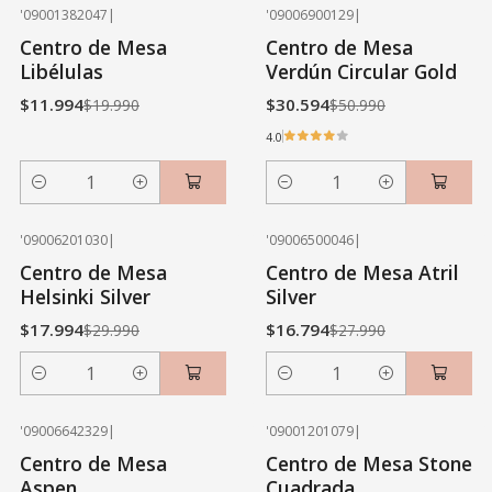
'09001382047
|
'09006900129
|
-40% OFF
-40% OFF
Centro de Mesa
Centro de Mesa
Libélulas
Verdún Circular Gold
$11.994
$30.594
$19.990
$50.990
4.0
Cantidad
Cantidad
'09006201030
|
'09006500046
|
-40% OFF
-40% OFF
Centro de Mesa
Centro de Mesa Atril
Helsinki Silver
Silver
$17.994
$16.794
$29.990
$27.990
Cantidad
Cantidad
'09006642329
|
'09001201079
|
-40% OFF
-40% OFF
Centro de Mesa
Centro de Mesa Stone
Aspen
Cuadrada