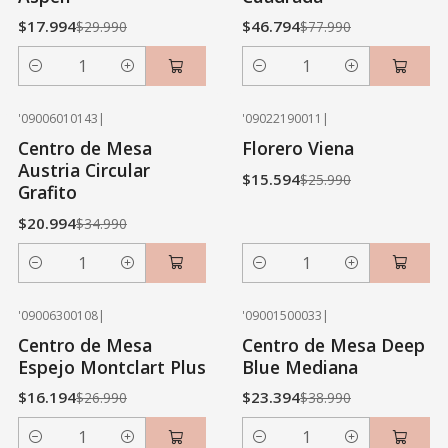
$17.994
$46.794
$29.990
$77.990
Cantidad
Cantidad
'09006010143
|
'09022190011
|
-40% OFF
-40% OFF
Centro de Mesa
Florero Viena
Austria Circular
$15.594
$25.990
Grafito
$20.994
$34.990
Cantidad
Cantidad
'09006300108
|
'09001500033
|
-40% OFF
-40% OFF
Centro de Mesa
Centro de Mesa Deep
Espejo Montclart Plus
Blue Mediana
$16.194
$23.394
$26.990
$38.990