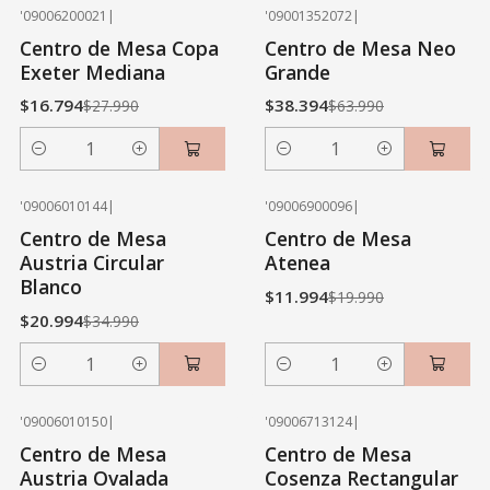
'09006200021
|
'09001352072
|
-40% OFF
-40% OFF
Centro de Mesa Copa
Centro de Mesa Neo
Exeter Mediana
Grande
$16.794
$38.394
$27.990
$63.990
Cantidad
Cantidad
'09006010144
|
'09006900096
|
-40% OFF
-40% OFF
Centro de Mesa
Centro de Mesa
Austria Circular
Atenea
Blanco
$11.994
$19.990
$20.994
$34.990
Cantidad
Cantidad
'09006010150
|
'09006713124
|
-40% OFF
-40% OFF
Centro de Mesa
Centro de Mesa
Austria Ovalada
Cosenza Rectangular