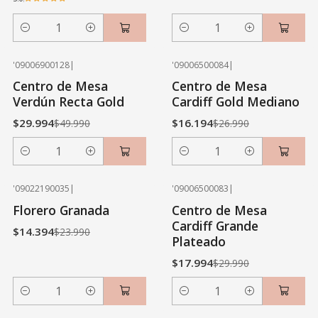
Cantidad
Cantidad
'09006900128
|
'09006500084
|
-40% OFF
-40% OFF
Centro de Mesa
Centro de Mesa
Verdún Recta Gold
Cardiff Gold Mediano
$29.994
$16.194
$49.990
$26.990
Cantidad
Cantidad
'09022190035
|
'09006500083
|
-40% OFF
-40% OFF
Florero Granada
Centro de Mesa
Cardiff Grande
$14.394
$23.990
Plateado
$17.994
$29.990
Cantidad
Cantidad