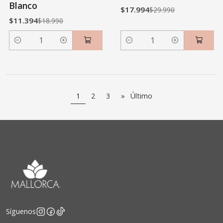
Blanco
$17.994
$29.990
$11.394
$18.990
Cantidad
Cantidad
1
2
3
»
Último
Síguenos