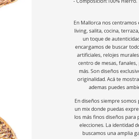
- Composición:100% Hierro.
En Mallorca nos centramos e
living, salita, cocina, terra
un toque de autenticidad
encargamos de buscar todo l
artificiales, relojes murale
centro de mesas, fanales, 
más. Son diseños exclusiv
originalidad. Acá te most
ademas puedes ambie
En diseños siempre somos p
un mix donde puedas expres
los más finos diseños para p
elecciones. La identidad d
buscamos una amplia gam