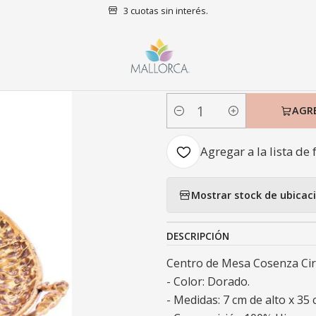
3 cuotas sin interés.
o
Decoración
Centro de Mesa
Centro de Mesa Cosenza Circular
|
Centro de Me
AGR
Cantidad
Agregar a la lista de 
Mostrar stock de ubicac
DESCRIPCIÓN
Centro de Mesa Cosenza Circ
- Color: Dorado.
- Medidas: 7 cm de alto x 35 