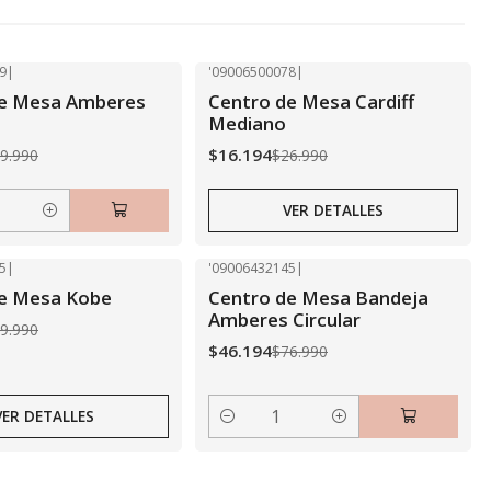
9
|
'09006500078
|
-40% OFF
de Mesa Amberes
Centro de Mesa Cardiff
Agotado
Mediano
$16.194
9.990
$26.990
VER DETALLES
5
|
'09006432145
|
-40% OFF
de Mesa Kobe
Centro de Mesa Bandeja
Amberes Circular
9.990
$46.194
$76.990
VER DETALLES
Cantidad