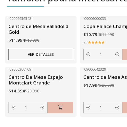
'09006656548
|
'09006000033
|
-40% OFF
-40% OFF
Centro de Mesa Valladolid
Copa Palace Cham
Agotado
Gold
$10.794
$17.990
$11.994
$19.990
5.0
VER DETALLES
Cantidad
'09006300109
|
'09006642329
|
-40% OFF
-40% OFF
Centro De Mesa Espejo
Centro de Mesa A
Montclart Grande
$17.994
$29.990
$14.394
$23.990
Cantidad
Cantidad