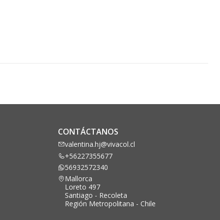
CONTÁCTANOS
valentina.hj@vivacol.cl
+56227355677
56932572340
Mallorca
Loreto 497
Santiago - Recoleta
Región Metropolitana - Chile