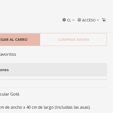
 Gold
CL
ACCESO
sa Cosenza Circular Gold
EGAR AL CARRO
COMPRAR AHORA
favoritos
iones
ular Gold.
cm de ancho x 40 cm de largo (Incluidas las asas).