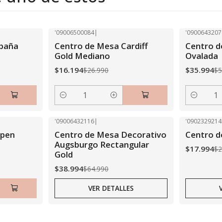
'09006500084
|
'0900643207
-40% OFF
-40% OFF
paña
Centro de Mesa Cardiff
Centro 
Gold Mediano
Ovalada
$16.194
$35.994
$26.990
$5
Cantidad
Cantidad
'09006432116
|
'0902329214
-40% OFF
-40% OFF
spen
Centro de Mesa Decorativo
Centro 
Agotado
Agotado
Augsburgo Rectangular
$17.994
$2
Gold
$38.994
$64.990
VER DETALLES