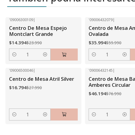
'09006300109
|
'09006432079
|
-40% OFF
-40% OFF
Centro De Mesa Espejo
Centro de Mesa A
Montclart Grande
Ovalada
$14.394
$35.994
$23.990
$59.990
Cantidad
Cantidad
'09006500046
|
'09006432145
|
-40% OFF
-40% OFF
Centro de Mesa Atril Silver
Centro de Mesa B
Amberes Circular
$16.794
$27.990
$46.194
$76.990
Cantidad
Cantidad