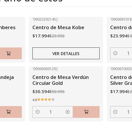
'09023292145
|
'0900691018
-40% OFF
-40% OFF
mberes
Centro de Mesa Kobe
Centro d
Agotado
$17.994
$23.994
$29.990
$3
VER DETALLES
Cantidad
'09006900129
|
'0900670003
-40% OFF
-40% OFF
andeja
Centro de Mesa Verdún
Centro 
Circular Gold
Silver G
$30.594
$17.994
$50.990
$2
4.0
Cantidad
Cantidad