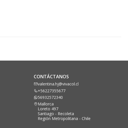
CONTÁCTANOS
valentina.hj@vivacol.cl
+56227355677
56932572340
Mallorca
Loreto 497
Santiago - Recoleta
Región Metropolitana - Chile