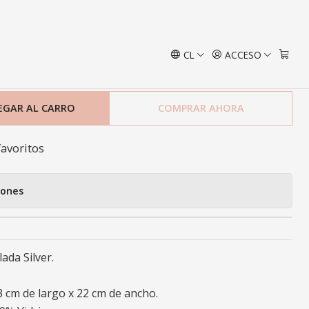
ilver
CL
ACCESO
sa Verdún Ovalada Silver
EGAR AL CARRO
COMPRAR AHORA
favoritos
iones
da Silver.
33 cm de largo x 22 cm de ancho.