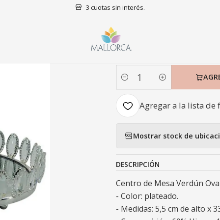
3 cuotas sin interés.
o
Decoración
Centro de Mesa
Centro de Mesa Verdún Ovalada S
|
Centro de Me
AGR
Cantidad
Agregar a la lista de 
Mostrar stock de ubicac
DESCRIPCIÓN
Centro de Mesa Verdún Ovala
- Color: plateado.
- Medidas: 5,5 cm de alto x 