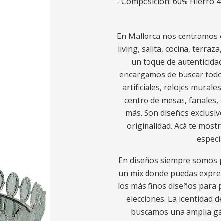
- Composición: 60% Hierro 4
En Mallorca nos centramos e
living, salita, cocina, terra
un toque de autenticidad
encargamos de buscar todo l
artificiales, relojes murale
centro de mesas, fanales, 
más. Son diseños exclusiv
originalidad. Acá te most
especi
En diseños siempre somos p
un mix donde puedas expres
los más finos diseños para p
elecciones. La identidad d
buscamos una amplia gam