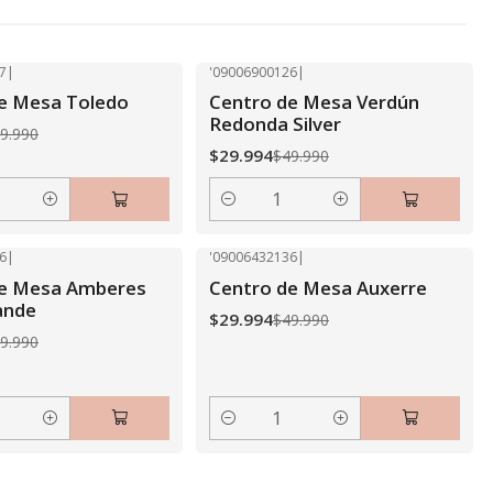
7
|
'09006900126
|
-40% OFF
e Mesa Toledo
Centro de Mesa Verdún
Redonda Silver
9.990
$29.994
$49.990
Cantidad
6
|
'09006432136
|
-40% OFF
de Mesa Amberes
Centro de Mesa Auxerre
rande
$29.994
$49.990
9.990
Cantidad