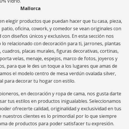
0% Vidrio.
Mallorca
n elegir productos que puedan hacer que tu casa, pieza,
za, patio, oficina, cowork, y comedor se vean originales con
 con diseños únicos y exclusivos. En esta sección nos
o relacionado con decoración para ti, jarrones, plantas
s, cuadros, placas murales, figuras decorativas, cortinas,
porta velas, menaje, espejos, marco de fotos, joyeros y
os, para que le des un toque a los lugares que amas de
ramos el modelo centro de mesa verdún ovalada silver,
al para decorar tu hogar con estilo.
ioneros, en decoración y ropa de cama, nos gusta darte
ar tus estilos en productos inigualables. Seleccionamos
oder ofrecerte calidad, originalidad y exclusividad en tus
e nuestros clientes es lo primordial por lo que siempre
a de productos para poder satisfacer tu expresión.