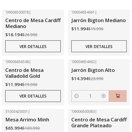
'09006500078
|
'09004654661
|
-40% OFF
-40% OFF
Centro de Mesa Cardiff
Jarrón Bigton Mediano
Agotado
Agotado
Mediano
$11.994
$19.990
$16.194
$26.990
VER DETALLES
VER DETALLES
'09006656548
|
'09004654662
|
-40% OFF
-40% OFF
Centro de Mesa
Jarrón Bigton Alto
Agotado
Valladolid Gold
$14.394
$23.990
$11.994
$19.990
VER DETALLES
Cantidad
31003420031
|
'09006500083
|
-40% OFF
-40% OFF
Mesa Arrimo Minh
Centro de Mesa Cardiff
Agotado
Grande Plateado
$65.994
$109.990