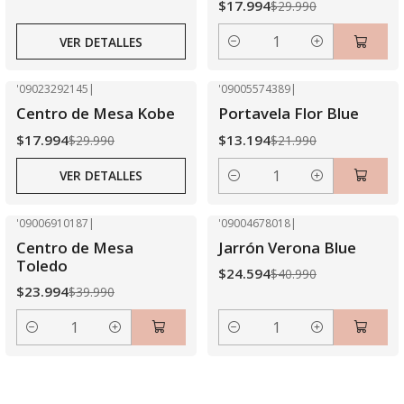
$17.994
$29.990
VER DETALLES
Cantidad
'09023292145
|
'09005574389
|
-40% OFF
-40% OFF
Centro de Mesa Kobe
Portavela Flor Blue
Agotado
$17.994
$13.194
$29.990
$21.990
VER DETALLES
Cantidad
'09006910187
|
'09004678018
|
-40% OFF
-40% OFF
Centro de Mesa
Jarrón Verona Blue
Toledo
$24.594
$40.990
$23.994
$39.990
Cantidad
Cantidad