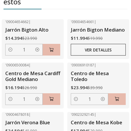
estos
'09004654662
|
'09004654661
|
-40% OFF
-40% OFF
Jarrón Bigton Alto
Jarrón Bigton Mediano
Agotado
$14.394
$11.994
$23.990
$19.990
VER DETALLES
Cantidad
'09006500084
|
'09006910187
|
-40% OFF
-40% OFF
Centro de Mesa Cardiff
Centro de Mesa
Gold Mediano
Toledo
$16.194
$23.994
$26.990
$39.990
Cantidad
Cantidad
'09004678018
|
'09023292145
|
-40% OFF
-40% OFF
Jarrón Verona Blue
Centro de Mesa Kobe
Agotado
$24.594
$17.994
$40.990
$29.990