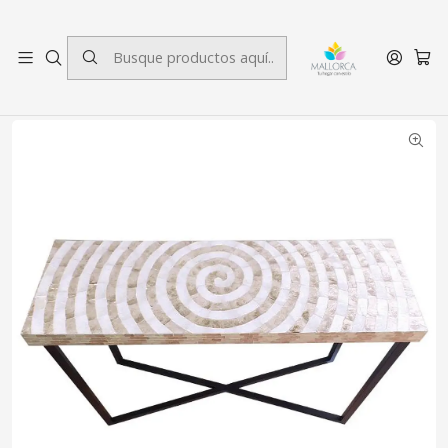
3 cuotas sin interés.
Inicio
Decoración
Muebles
Mesa Arrimo Minh