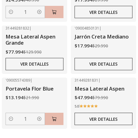
VER DETALLES
Cantidad
31449281832
|
'09004850131
|
-40% OFF
-40% OFF
Mesa Lateral Aspen
Jarrón Creta Mediano
Agotado
Agotado
Grande
$17.994
$29.990
$77.994
$129.990
VER DETALLES
VER DETALLES
'09005574389
|
31449281831
|
-40% OFF
-40% OFF
Portavela Flor Blue
Mesa Lateral Aspen
Agotado
$13.194
$47.994
$21.990
$79.990
5.0
VER DETALLES
Cantidad