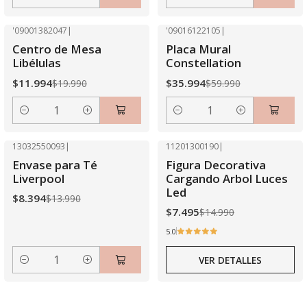
Cantidad
Cantidad
'09001382047
|
'09016122105
|
-40% OFF
-40% OFF
Centro de Mesa
Placa Mural
Libélulas
Constellation
$11.994
$35.994
$19.990
$59.990
Cantidad
Cantidad
13032550093
|
11201300190
|
-40% OFF
-50% OFF
Envase para Té
Figura Decorativa
Agotado
Liverpool
Cargando Arbol Luces
Led
$8.394
$13.990
$7.495
$14.990
5.0
VER DETALLES
Cantidad