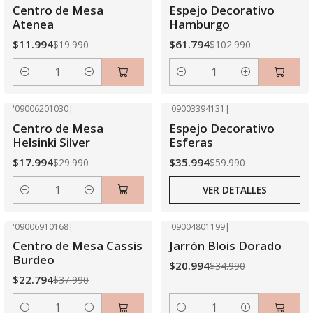
-40% OFF
-40% OFF
Centro de Mesa
Espejo Decorativo
Atenea
Hamburgo
$11.994
$61.794
$19.990
$102.990
Cantidad
Cantidad
'09006201030
|
'09003394131
|
-40% OFF
-40% OFF
Centro de Mesa
Espejo Decorativo
Agotado
Helsinki Silver
Esferas
$17.994
$35.994
$29.990
$59.990
VER DETALLES
Cantidad
'09006910168
|
'09004801199
|
-40% OFF
-40% OFF
Centro de Mesa Cassis
Jarrón Blois Dorado
Burdeo
$20.994
$34.990
$22.794
$37.990