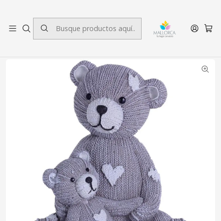
3 cuotas sin interés.
Inicio
Decoración
Infantil
Alcancia Ositos Family Tejido Gris