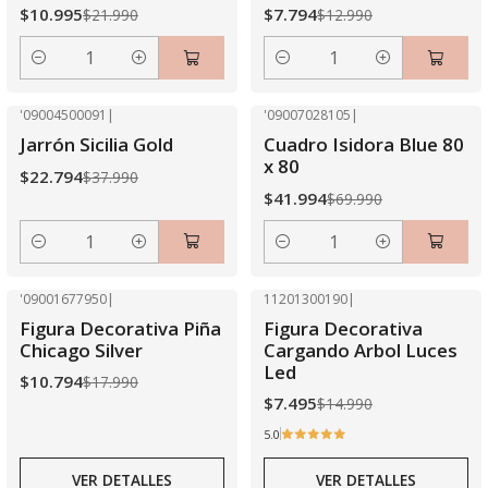
$10.995
$7.794
$21.990
$12.990
Cantidad
Cantidad
'09004500091
|
'09007028105
|
-40% OFF
-40% OFF
Jarrón Sicilia Gold
Cuadro Isidora Blue 80
x 80
$22.794
$37.990
$41.994
$69.990
Cantidad
Cantidad
'09001677950
|
11201300190
|
-40% OFF
-50% OFF
Figura Decorativa Piña
Figura Decorativa
Agotado
Agotado
Chicago Silver
Cargando Arbol Luces
Led
$10.794
$17.990
$7.495
$14.990
5.0
VER DETALLES
VER DETALLES