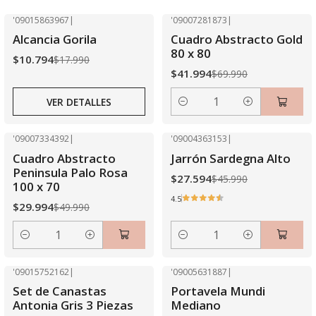
'09015863967
|
'09007281873
|
-40% OFF
-40% OFF
Alcancia Gorila
Cuadro Abstracto Gold
Agotado
80 x 80
$10.794
$17.990
$41.994
$69.990
VER DETALLES
Cantidad
'09007334392
|
'09004363153
|
-40% OFF
-40% OFF
Cuadro Abstracto
Jarrón Sardegna Alto
Peninsula Palo Rosa
$27.594
$45.990
100 x 70
4.5
$29.994
$49.990
Cantidad
Cantidad
'09015752162
|
'09005631887
|
-50% OFF
-40% OFF
Set de Canastas
Portavela Mundi
Antonia Gris 3 Piezas
Mediano