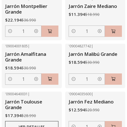
-40% OFF
-40% OFF
Jarrón Montpellier
Jarrón Zaire Mediano
Grande
$11.394
$18.990
$22.194
$36.990
Cantidad
Cantidad
'09004001805
|
'09004827742
|
-40% OFF
-40% OFF
Jarrón Amalfitana
Jarrón Malibú Grande
Grande
$18.594
$30.990
$18.594
$30.990
Cantidad
Cantidad
'09004640031
|
'09004035600
|
-40% OFF
-40% OFF
Jarrón Toulouse
Jarrón Fez Mediano
Agotado
Grande
$12.594
$20.990
$17.394
$28.990
VER DETALLES