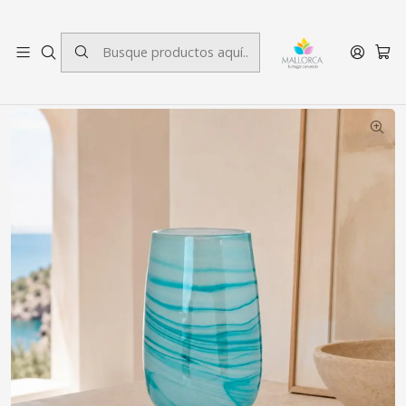
3 cuotas sin interés.
Inicio
Decoración
Jarrones
Jarrón Maldivas Grande