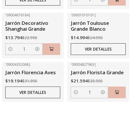
Cantidad
'09004676184
|
'09001010101
|
-40% OFF
-40% OFF
Jarrón Decorativo
Jarrón Toulouse
Agotado
Shanghai Grande
Grande Blanco
$13.794
$14.994
$22.990
$24.990
VER DETALLES
Cantidad
'09004352068
|
'09004827963
|
-40% OFF
-40% OFF
Jarrón Florencia Aves
Jarrón Florista Grande
Agotado
$19.194
$21.594
$31.990
$35.990
VER DETALLES
Cantidad