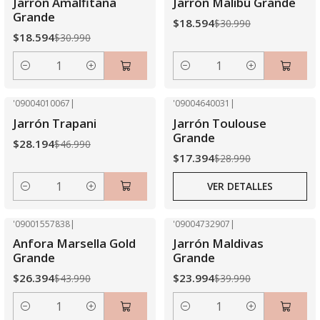
Jarrón Amalfitana
Jarrón Malibú Grande
Grande
$18.594
$30.990
$18.594
$30.990
Cantidad
Cantidad
'09004010067
|
'09004640031
|
-40% OFF
-40% OFF
Jarrón Trapani
Jarrón Toulouse
Agotado
Grande
$28.194
$46.990
$17.394
$28.990
VER DETALLES
Cantidad
'09001557838
|
'09004732907
|
-40% OFF
-40% OFF
Anfora Marsella Gold
Jarrón Maldivas
Grande
Grande
$26.394
$23.994
$43.990
$39.990
Cantidad
Cantidad