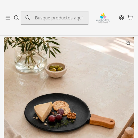
3 cuotas sin interés.
Inicio
Decoración
Menaje
Bandeja para Picoteo Roma