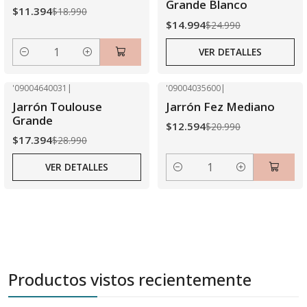
Grande Blanco
$11.394
$18.990
$14.994
$24.990
VER DETALLES
Cantidad
'09004640031
|
'09004035600
|
-40% OFF
-40% OFF
Jarrón Toulouse
Jarrón Fez Mediano
Agotado
Grande
$12.594
$20.990
$17.394
$28.990
VER DETALLES
Cantidad
Productos vistos recientemente