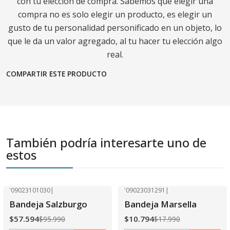
con tu elección de compra. Sabemos que elegir una
compra no es solo elegir un producto, es elegir un
gusto de tu personalidad personificado en un objeto, lo
que le da un valor agregado, al tu hacer tu elección algo
real.
COMPARTIR ESTE PRODUCTO
También podría interesarte uno de
estos
'09023101030
|
'09023031291
|
-40% OFF
-40% OFF
Bandeja Salzburgo
Bandeja Marsella
$57.594
$10.794
$95.990
$17.990