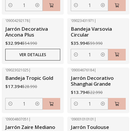
Cantidad
Cantidad
'09004292178
|
'09023431971
|
-40% OFF
-40% OFF
Jarrón Decorativa
Bandeja Varsovia
Agotado
Ancona Plus
Circular
$32.994
$35.994
$54.990
$59.990
VER DETALLES
Cantidad
'09023021025
|
'09004676184
|
-40% OFF
-40% OFF
Bandeja Tropic Gold
Jarrón Decorativo
Shanghai Grande
$17.394
$28.990
$13.794
$22.990
Cantidad
Cantidad
'09004807051
|
'09001010101
|
-40% OFF
-40% OFF
Jarrón Zaire Mediano
Jarrón Toulouse
Agotado