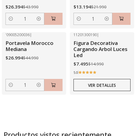
$26.394
$13.194
$43.990
$21.990
Cantidad
Cantidad
'09005200036
|
11201300190
|
-40% OFF
-50% OFF
Portavela Morocco
Figura Decorativa
Agotado
Mediana
Cargando Arbol Luces
Led
$26.994
$44.990
$7.495
$14.990
5.0
VER DETALLES
Cantidad
Productos vistos recientemente