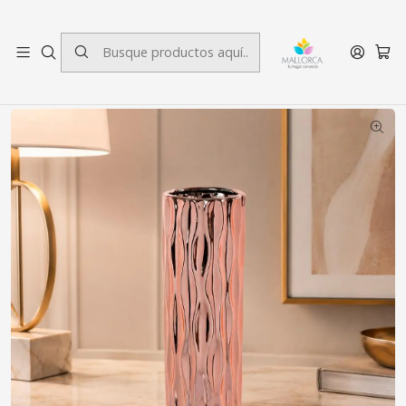
3 cuotas sin interés.
Inicio
Decoración
Jarrones
Jarrón Malibú Grande