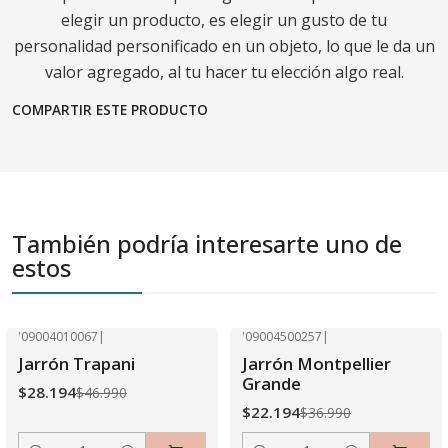
elegir un producto, es elegir un gusto de tu
personalidad personificado en un objeto, lo que le da un
valor agregado, al tu hacer tu elección algo real.
COMPARTIR ESTE PRODUCTO
También podría interesarte uno de
estos
'09004010067
|
'09004500257
|
-40% OFF
-40% OFF
Jarrón Trapani
Jarrón Montpellier
Grande
$28.194
$46.990
$22.194
$36.990