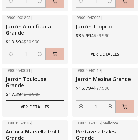
Cantidad
Cantidad
'09004001805
|
'09004047002
|
-40% OFF
-40% OFF
Jarrón Amalfitana
Jarrón Trópico
Agotado
Grande
$35.994
$59.990
$18.594
$30.990
VER DETALLES
Cantidad
'09004640031
|
'09004048149
|
-40% OFF
-40% OFF
Jarrón Toulouse
Jarrón Mesina Grande
Agotado
Grande
$16.794
$27.990
$17.394
$28.990
VER DETALLES
Cantidad
'09001557838
|
'09005057016
|
Mallorca
-40% OFF
-40% OFF
Anfora Marsella Gold
Portavela Gales
Grande
Grande