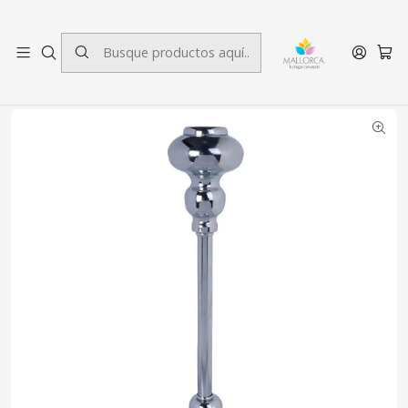
3 cuotas sin interés.
Inicio
Decoración
Portavelas
Portavela Gales Grande