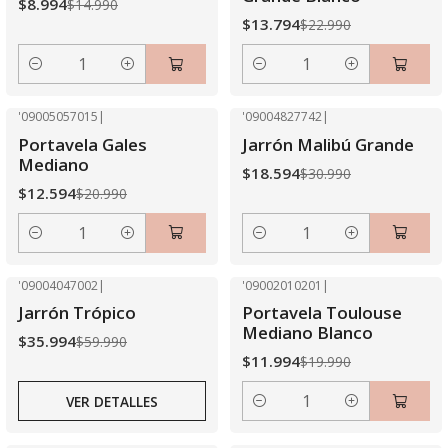
$8.994
$14.990
$13.794
$22.990
Cantidad
Cantidad
'09005057015
|
'09004827742
|
-40% OFF
-40% OFF
Portavela Gales
Jarrón Malibú Grande
Mediano
$18.594
$30.990
$12.594
$20.990
Cantidad
Cantidad
'09004047002
|
'09002010201
|
-40% OFF
-40% OFF
Jarrón Trópico
Portavela Toulouse
Agotado
Mediano Blanco
$35.994
$59.990
$11.994
$19.990
VER DETALLES
Cantidad