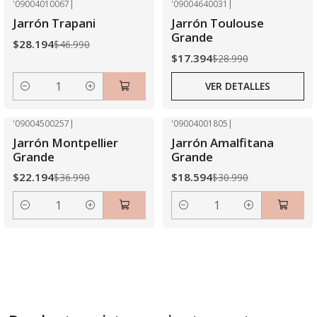
'09004010067
|
'09004640031
|
-40% OFF
-40% OFF
Jarrón Trapani
Jarrón Toulouse
Agotado
Grande
$28.194
$46.990
$17.394
$28.990
VER DETALLES
Cantidad
'09004500257
|
'09004001805
|
-40% OFF
-40% OFF
Jarrón Montpellier
Jarrón Amalfitana
Grande
Grande
$22.194
$18.594
$36.990
$30.990
Cantidad
Cantidad