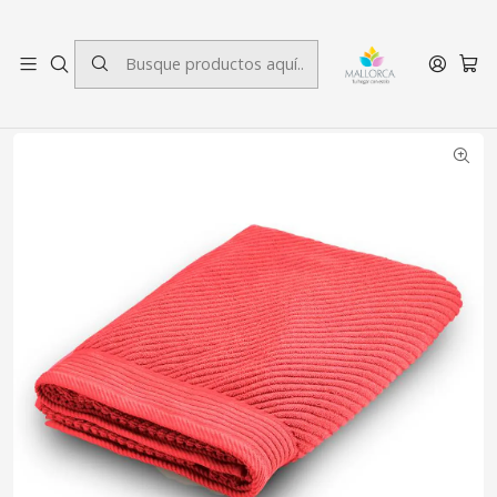
3 cuotas sin interés.
Inicio
Baño
Toallas
Toallón de Baño Jacquard Coral