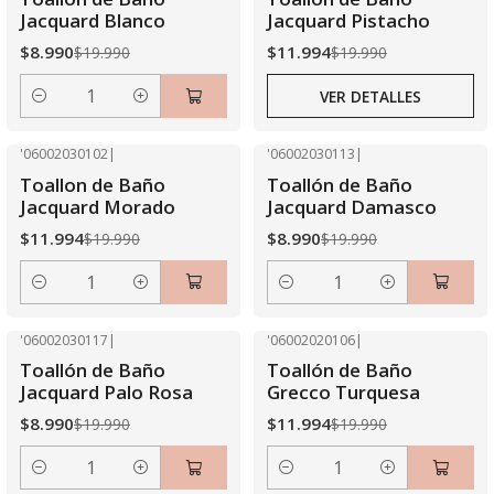
Agotado
Jacquard Blanco
Jacquard Pistacho
$8.990
$11.994
$19.990
$19.990
VER DETALLES
Cantidad
'06002030102
|
'06002030113
|
-40% OFF
-55% OFF
Toallon de Baño
Toallón de Baño
Jacquard Morado
Jacquard Damasco
$11.994
$8.990
$19.990
$19.990
Cantidad
Cantidad
'06002030117
|
'06002020106
|
-55% OFF
-40% OFF
Toallón de Baño
Toallón de Baño
Jacquard Palo Rosa
Grecco Turquesa
$8.990
$11.994
$19.990
$19.990
Cantidad
Cantidad