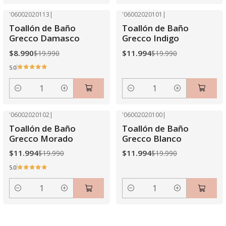
'06002020113
|
'06002020101
|
-55% OFF
-40% OFF
Toallón de Baño
Toallón de Baño
Grecco Damasco
Grecco Indigo
$8.990
$11.994
$19.990
$19.990
5.0
Cantidad
Cantidad
'06002020102
|
'06002020100
|
-40% OFF
-40% OFF
Toallón de Baño
Toallón de Baño
Grecco Morado
Grecco Blanco
$11.994
$11.994
$19.990
$19.990
5.0
Cantidad
Cantidad