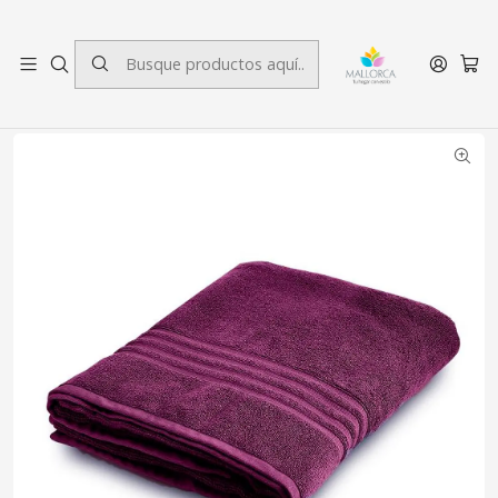
3 cuotas sin interés.
Inicio
Baño
Toallas
Toallón de Baño Grecco Morado