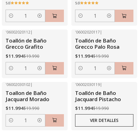
5.0
5.0
Cantidad
Cantidad
'06002020112
|
'06002020117
|
-40% OFF
-40% OFF
Toallón de Baño
Toallón de Baño
Grecco Grafito
Grecco Palo Rosa
$11.994
$11.994
$19.990
$19.990
Cantidad
Cantidad
'06002030102
|
'06002030119
|
-40% OFF
-40% OFF
Toallon de Baño
Toallón de Baño
Agotado
Jacquard Morado
Jacquard Pistacho
$11.994
$11.994
$19.990
$19.990
VER DETALLES
Cantidad