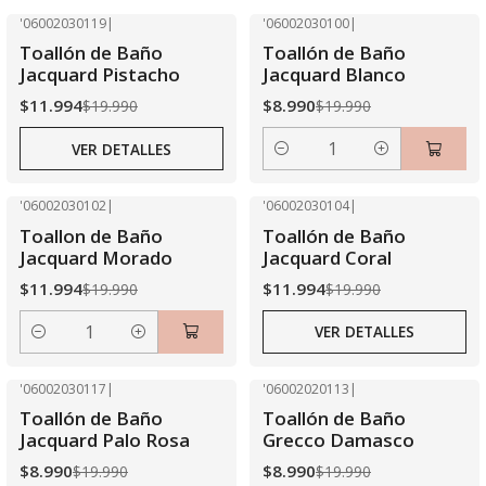
'06002030119
|
'06002030100
|
-40% OFF
-55% OFF
Toallón de Baño
Toallón de Baño
Agotado
Jacquard Pistacho
Jacquard Blanco
$11.994
$8.990
$19.990
$19.990
VER DETALLES
Cantidad
'06002030102
|
'06002030104
|
-40% OFF
-40% OFF
Toallon de Baño
Toallón de Baño
Agotado
Jacquard Morado
Jacquard Coral
$11.994
$11.994
$19.990
$19.990
VER DETALLES
Cantidad
'06002030117
|
'06002020113
|
-55% OFF
-55% OFF
Toallón de Baño
Toallón de Baño
Jacquard Palo Rosa
Grecco Damasco
$8.990
$8.990
$19.990
$19.990