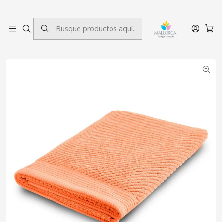
3 cuotas sin interés.
Inicio
Baño
Toallas
Toallón de Baño Jacquard Damasco