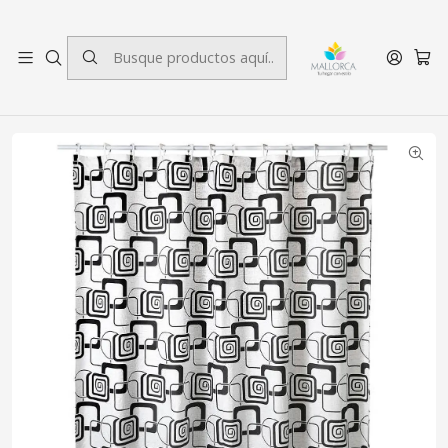
3 cuotas sin interés.
Inicio
Baño
Cortinas de baño
Cortina para Baño California con Forro