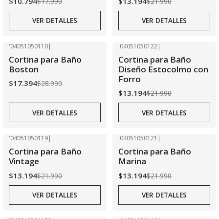
$10.794
$13.194
$17.990
$21.990
VER DETALLES
VER DETALLES
'04051050110
|
'04051050122
|
-40% OFF
-40% OFF
Cortina para Baño
Cortina para Baño
Agotado
Agotado
Boston
Diseño Estocolmo con
Forro
$17.394
$28.990
$13.194
$21.990
VER DETALLES
VER DETALLES
'04051050119
|
'04051050121
|
-40% OFF
-40% OFF
Cortina para Baño
Cortina para Baño
Agotado
Agotado
Vintage
Marina
$13.194
$13.194
$21.990
$21.990
VER DETALLES
VER DETALLES