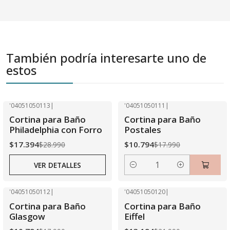
También podría interesarte uno de
estos
'04051050113
|
'04051050111
|
-40% OFF
-40% OFF
Cortina para Baño
Cortina para Baño
Agotado
Philadelphia con Forro
Postales
$17.394
$10.794
$28.990
$17.990
VER DETALLES
Cantidad
'04051050112
|
'04051050120
|
-40% OFF
-40% OFF
Cortina para Baño
Cortina para Baño
Agotado
Agotado
Glasgow
Eiffel