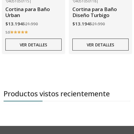
'04051050115
|
'04051050118
|
-40% OFF
-40% OFF
Cortina para Baño
Cortina para Baño
Agotado
Agotado
Urban
Diseño Turbigo
$13.194
$13.194
$21.990
$21.990
5.0
VER DETALLES
VER DETALLES
Productos vistos recientemente