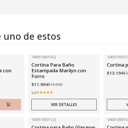
e uno de estos
'04051060102
|
'0405105012
-40% OFF
-40% OFF
Cortina Para Baño
Cortina p
Agotado
Agotado
a con
Estampada Marilyn con
$13.194
$2
Forro
$11.994
$19.990
5.0
VER DETALLES
'04051050112
|
'0405106010
-40% OFF
-40% OFF
Cortina para Baño Glasgow
Cortina 