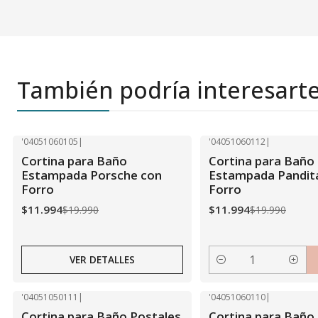
También podría interesart
'04051060105
|
'04051060112
|
-40% OFF
-40% OFF
Cortina para Baño
Cortina para Baño
Agotado
Estampada Porsche con
Estampada Pandit
Forro
Forro
$11.994
$11.994
$19.990
$19.990
VER DETALLES
Cantidad
'04051050111
|
'04051060110
|
-40% OFF
-40% OFF
Cortina para Baño Postales
Cortina para Baño