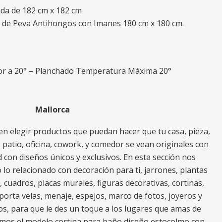
ada de 182 cm x 182 cm
a de Peva Antihongos con Imanes 180 cm x 180 cm.
r a 20° – Planchado Temperatura Máxima 20°
Mallorca
n elegir productos que puedan hacer que tu casa, pieza,
za, patio, oficina, cowork, y comedor se vean originales con
 con diseños únicos y exclusivos. En esta sección nos
o relacionado con decoración para ti, jarrones, plantas
s, cuadros, placas murales, figuras decorativas, cortinas,
porta velas, menaje, espejos, marco de fotos, joyeros y
os, para que le des un toque a los lugares que amas de
ramos el modelo cortina para baño diseño estocolmo con