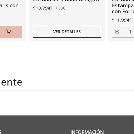
Agotado
aris con
Estampa
$10.794
$17.990
con Forr
$11.994
$1
VER DETALLES
Cantidad
mente
S
INFORMACIÓN