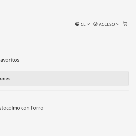
n Forro
CL
ACCESO
 Baño Diseño Estocolmo con
favoritos
iones
stocolmo con Forro