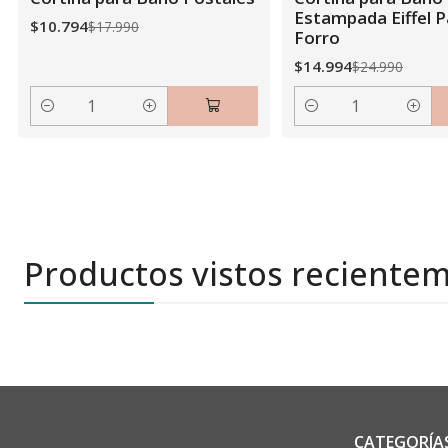
Estampada Eiffel P
$10.794
$17.990
Forro
$14.994
$24.990
Cantidad
Cantidad
Productos vistos reciente
CATEGORÍA