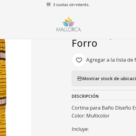
3 cuotas sin interés.
Baño
Cortinas de baño
Cortina para Baño Diseño Estocolmo co
|
Cortina para
Forro
Agregar a la lista de 
Mostrar stock de ubicac
DESCRIPCIÓN
Cortina para Baño Diseño E
Color: Multicolor
Incluye: