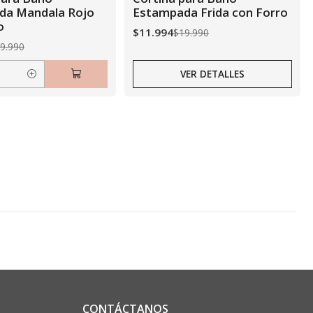
Agotado
da Mandala Rojo
Estampada Frida con Forro
o
$11.994
$19.990
9.990
VER DETALLES
CONTÁCTANOS