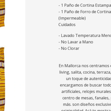
- 1 Paño de Cortina Estamp
- 1 Paño de Forro de Cortin
(Impermeable)
Cuidados
- Lavado Temperatura Meno
- No Lavar a Mano
- No Clorar
En Mallorca nos centramos e
living, salita, cocina, terra
un toque de autenticidad
encargamos de buscar todo l
artificiales, relojes murale
centro de mesas, fanales, 
más. son diseños exclusiv
originalidad. Acá te most