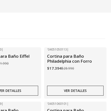
0
|
'04051050113
|
-40% OFF
ara Baño Eiffel
Cortina para Baño
Agotado
Philadelphia con Forro
1.990
$17.394
$28.990
VER DETALLES
VER DETALLES
9
|
'04051060101
|
-40% OFF
para Baño
Cortina para Baño