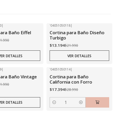
0
|
'04051050118
|
-40% OFF
ara Baño Eiffel
Cortina para Baño Diseño
Agotado
Turbigo
1.990
$13.194
$21.990
VER DETALLES
VER DETALLES
9
|
'04051050114
|
-40% OFF
para Baño Vintage
Cortina para Baño
California con Forro
1.990
$17.394
$28.990
VER DETALLES
Cantidad