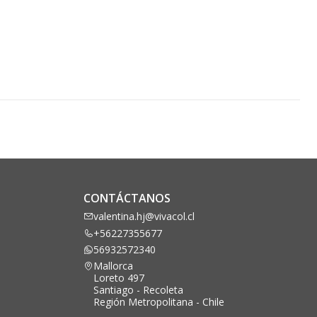
CONTÁCTANOS
valentina.hj@vivacol.cl
+56227355677
56932572340
Mallorca
Loreto 497
Santiago - Recoleta
Región Metropolitana - Chile