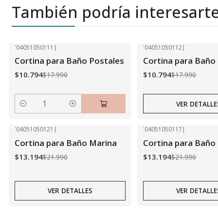
También podría interesart
'04051050111
|
'04051050112
|
-40% OFF
-40% OFF
Cortina para Baño Postales
Cortina para Baño
Agotado
$10.794
$10.794
$17.990
$17.990
VER DETALLE
Cantidad
'04051050121
|
'04051050117
|
-40% OFF
-40% OFF
Cortina para Baño Marina
Cortina para Baño 
Agotado
Agotado
$13.194
$13.194
$21.990
$21.990
VER DETALLES
VER DETALLE