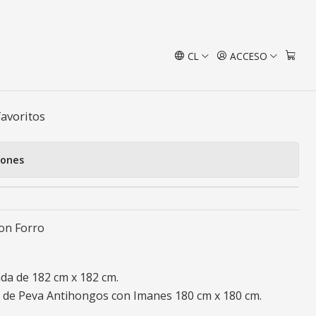
CL
ACCESO
 Baño Boston
favoritos
iones
on Forro
da de 182 cm x 182 cm.
a de Peva Antihongos con Imanes 180 cm x 180 cm.