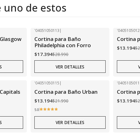
e uno de estos
'04051050113
|
'0405105012
-40% OFF
-40% OFF
 Glasgow
Cortina para Baño
Cortina p
Agotado
Agotado
Philadelphia con Forro
$13.194
$2
$17.394
$28.990
S
VER DETALLES
'04051050115
|
'0405105011
-40% OFF
-40% OFF
Capitals
Cortina para Baño Urban
Cortina 
Agotado
Agotado
$13.194
$13.194
$21.990
$2
5.0
S
VER DETALLES