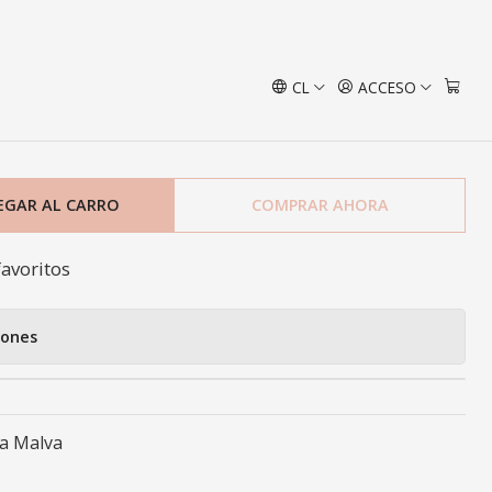
CL
ACCESO
año Grecco Rosa Malva
EGAR AL CARRO
COMPRAR AHORA
favoritos
iones
a Malva