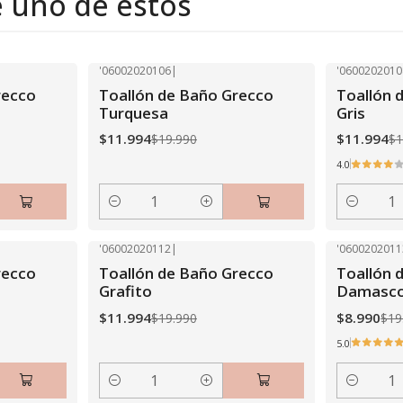
e uno de estos
'06002020106
|
'0600202010
-40% OFF
-40% OFF
recco
Toallón de Baño Grecco
Toallón 
Turquesa
Gris
$11.994
$11.994
$19.990
$1
4.0
Cantidad
Cantidad
'06002020112
|
'0600202011
-40% OFF
-55% OFF
recco
Toallón de Baño Grecco
Toallón 
Grafito
Damasc
$11.994
$8.990
$19.990
$19
5.0
Cantidad
Cantidad