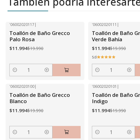
También podría interesart
'06002020117
|
'06002020111
|
-40% OFF
-40% OFF
Toallón de Baño Grecco
Toallón de Baño G
Palo Rosa
Verde Bahía
$11.994
$11.994
$19.990
$19.990
5.0
Cantidad
Cantidad
'06002020100
|
'06002020101
|
-40% OFF
-40% OFF
Toallón de Baño Grecco
Toallón de Baño G
Blanco
Indigo
$11.994
$11.994
$19.990
$19.990
Cantidad
Cantidad