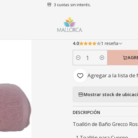
3 cuotas sin interés.
Inicio
Baño
Toallas
Toallón de Baño Grecco Rosa Malva
|
Toallón de B
4.0
1 reseña
AGR
Cantidad
Agregar a la lista de 
Mostrar stock de ubicac
DESCRIPCIÓN
Toallón de Baño Grecco Ros
- 1 Toallón para Cuerpo.