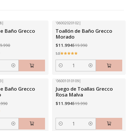
8
|
'06002020102
|
-40% OFF
de Baño Grecco
Toallón de Baño Grecco
Morado
$11.994
9.990
$19.990
5.0
Cantidad
3
|
'06001010109
|
-40% OFF
de Baño Grecco
Juego de Toallas Grecco
o
Rosa Malva
$11.994
.990
$19.990
Cantidad