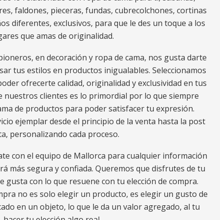
res, faldones, pieceras, fundas, cubrecolchones, cortinas
os diferentes, exclusivos, para que le des un toque a los
gares que amas de originalidad.
ioneros, en decoración y ropa de cama, nos gusta darte
ar tus estilos en productos inigualables. Seleccionamos
oder ofrecerte calidad, originalidad y exclusividad en tus
e nuestros clientes es lo primordial por lo que siempre
a de productos para poder satisfacer tu expresión.
io ejemplar desde el principio de la venta hasta la post
ta, personalizando cada proceso.
ate con el equipo de Mallorca para cualquier información
erá más segura y confiada. Queremos que disfrutes de tu
e gusta con lo que resuene con tu elección de compra.
ra no es solo elegir un producto, es elegir un gusto de
ado en un objeto, lo que le da un valor agregado, al tu
hacer tu elección algo real.