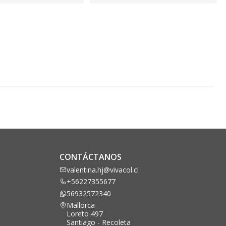
CONTÁCTANOS
valentina.hj@vivacol.cl
+56227355677
56932572340
Mallorca
Loreto 497
Santiago - Recoleta