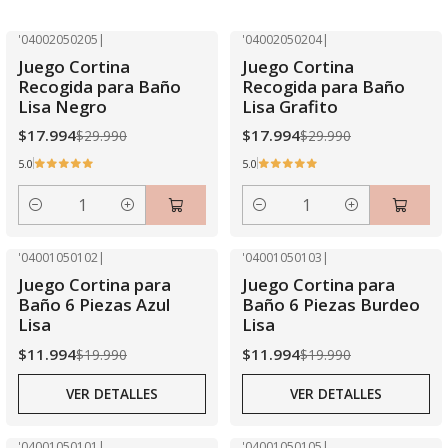
'04002050205
|
'04002050204
|
-40% OFF
-40% OFF
Juego Cortina
Juego Cortina
Recogida para Baño
Recogida para Baño
Lisa Negro
Lisa Grafito
$17.994
$17.994
$29.990
$29.990
5.0
5.0
Cantidad
Cantidad
'04001050102
|
'04001050103
|
-40% OFF
-40% OFF
Juego Cortina para
Juego Cortina para
Agotado
Agotado
Baño 6 Piezas Azul
Baño 6 Piezas Burdeo
Lisa
Lisa
$11.994
$11.994
$19.990
$19.990
VER DETALLES
VER DETALLES
'04001050101
|
'04001050105
|