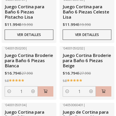
-40% OFF
-40% OFF
Juego Cortina para
Juego Cortina para
Agotado
Agotado
Baño 6 Piezas
Baño 6 Piezas Celeste
Pistacho Lisa
Lisa
$11.994
$11.994
$19.990
$19.990
VER DETALLES
VER DETALLES
'04001050200
|
'04001050202
|
-40% OFF
-40% OFF
Juego Cortina Broderie
Juego Cortina Broderie
para Baño 6 Piezas
para Baño 6 Piezas
Blanca
Beige
$16.794
$16.794
$27.990
$27.990
5.0
5.0
Cantidad
Cantidad
'04001050104
|
'04050060401
|
-40% OFF
-40% OFF
Juego Cortina para
Juego de Cortina para
Agotado