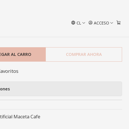
a Cafe
CL
ACCESO
 Decorativa Artificial
EGAR AL CARRO
COMPRAR AHORA
favoritos
iones
tificial Maceta Cafe