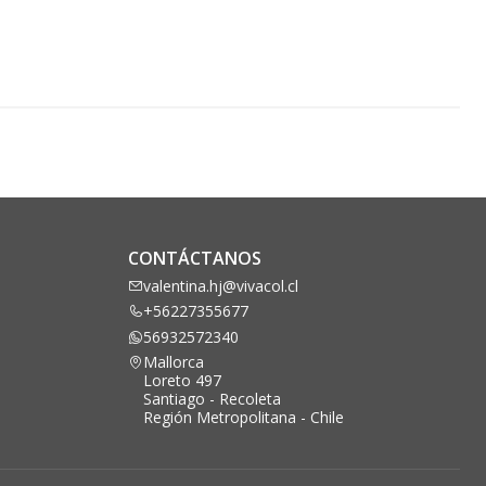
CONTÁCTANOS
valentina.hj@vivacol.cl
+56227355677
56932572340
Mallorca
Loreto 497
Santiago - Recoleta
Región Metropolitana - Chile