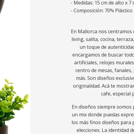
- Medidas: 15 cm de alto x 7
- Composición: 70% Plástico
En Mallorca nos centramos e
living, salita, cocina, terra
un toque de autenticidad
encargamos de buscar todo l
artificiales, relojes murale
centro de mesas, fanales, 
más. Son diseños exclusiv
originalidad. Acá te mostra
cafe, especial
En diseños siempre somos p
un mix donde puedas expres
los más finos diseños para p
elecciones. La identidad d