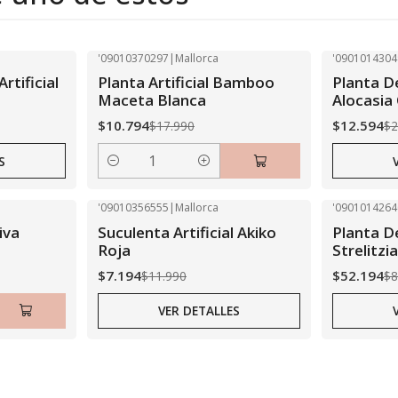
'09010370297
|
Mallorca
'0901014304
-40% OFF
-40% OFF
rtificial
Planta Artificial Bamboo
Planta De
Agotado
Maceta Blanca
Alocasia
$10.794
$12.594
$17.990
$2
S
Cantidad
'09010356555
|
Mallorca
'0901014264
-40% OFF
-40% OFF
iva
Suculenta Artificial Akiko
Planta De
Agotado
Agotado
Roja
Strelitzia
$7.194
$52.194
$11.990
$8
VER DETALLES