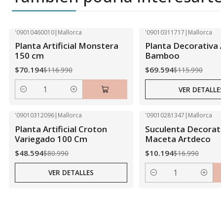
'09010460010
|
Mallorca
'09010311717
|
Mallorca
-40% OFF
-40% OFF
Planta Artificial Monstera
Planta Decorativa A
Agotado
150 cm
Bamboo
$70.194
$69.594
$116.990
$115.990
VER DETALLE
Cantidad
'09010312096
|
Mallorca
'09010281347
|
Mallorca
-40% OFF
-40% OFF
Planta Artificial Croton
Suculenta Decorat
Agotado
Variegado 100 Cm
Maceta Artdeco
$48.594
$10.194
$80.990
$16.990
VER DETALLES
Cantidad