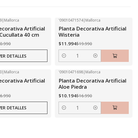
9
|
Mallorca
'09010471574
|
Mallorca
-40% OFF
corativa Artificial
Planta Decorativa Artificial
 Cucullata 40 cm
Wisteria
$11.994
0.990
$19.990
VER DETALLES
Cantidad
0
|
Mallorca
'09010471698
|
Mallorca
-40% OFF
corativa Artificial
Planta Decorativa Artificial
Aloe Piedra
$10.194
6.990
$16.990
VER DETALLES
Cantidad