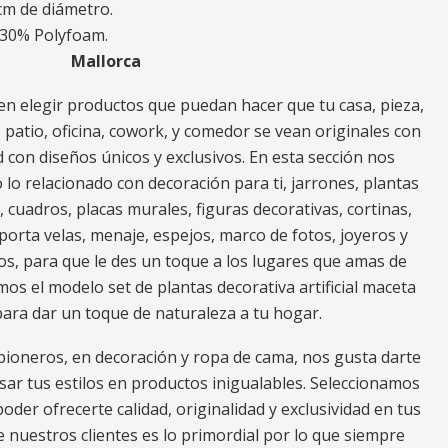
 cm de diámetro.
 30% Polyfoam.
Mallorca
n elegir productos que puedan hacer que tu casa, pieza,
za, patio, oficina, cowork, y comedor se vean originales con
 con diseños únicos y exclusivos. En esta sección nos
o relacionado con decoración para ti, jarrones, plantas
s, cuadros, placas murales, figuras decorativas, cortinas,
porta velas, menaje, espejos, marco de fotos, joyeros y
os, para que le des un toque a los lugares que amas de
mos el modelo set de plantas decorativa artificial maceta
 para dar un toque de naturaleza a tu hogar.
ioneros, en decoración y ropa de cama, nos gusta darte
ar tus estilos en productos inigualables. Seleccionamos
oder ofrecerte calidad, originalidad y exclusividad en tus
e nuestros clientes es lo primordial por lo que siempre