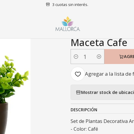
3 cuotas sin interés.
Decoración
Plantas
Set de Plantas Decorativa Artificial Macet
|
Set de Plantas
Maceta Cafe
AGR
Cantidad
Agregar a la lista de 
Mostrar stock de ubicac
DESCRIPCIÓN
Set de Plantas Decorativa Ar
- Color: Café