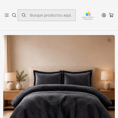
3 cuotas sin interés.
Inicio
Dormitorio
Quilts
King
Quilt Liso Velvet Paris Grafito King