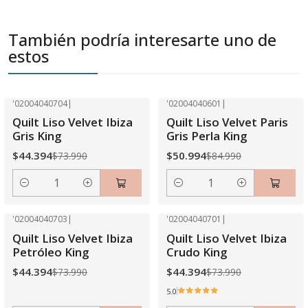
También podría interesarte uno de
estos
'02004040704
|
'02004040601
|
-40% OFF
-40% OFF
Quilt Liso Velvet Ibiza
Quilt Liso Velvet Paris
Gris King
Gris Perla King
$44.394
$50.994
$73.990
$84.990
Cantidad
Cantidad
'02004040703
|
'02004040701
|
-40% OFF
-40% OFF
Quilt Liso Velvet Ibiza
Quilt Liso Velvet Ibiza
Petróleo King
Crudo King
$44.394
$44.394
$73.990
$73.990
5.0