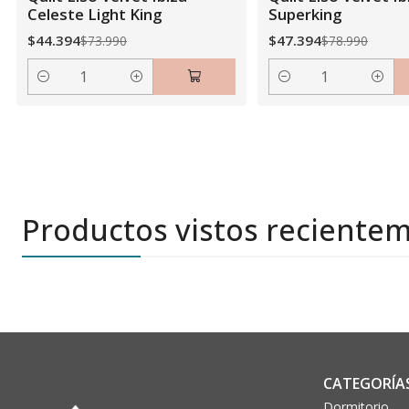
Celeste Light King
Superking
$44.394
$47.394
$73.990
$78.990
Cantidad
Cantidad
Productos vistos reciente
CATEGORÍA
Dormitorio