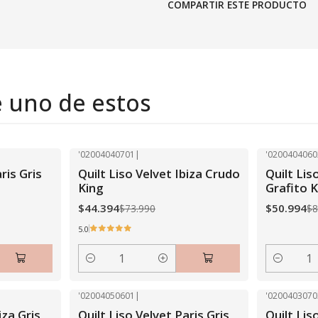
COMPARTIR ESTE PRODUCTO
e uno de estos
'02004040701
|
'0200404060
-40% OFF
-40% OFF
ris Gris
Quilt Liso Velvet Ibiza Crudo
Quilt Lis
King
Grafito K
$44.394
$50.994
$73.990
$8
5.0
Cantidad
Cantidad
'02004050601
|
'0200403070
-40% OFF
-40% OFF
iza Gris
Quilt Liso Velvet Paris Gris
Quilt Lis