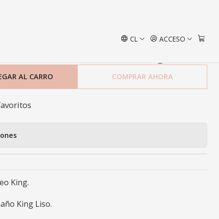
ng
CL
ACCESO
vet Ibiza Petróleo King
EGAR AL CARRO
COMPRAR AHORA
favoritos
iones
leo King.
año King Liso.