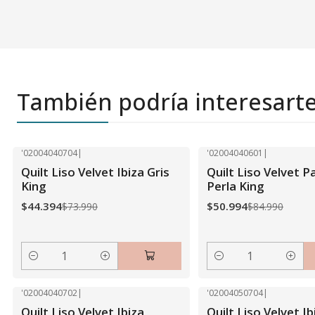
También podría interesart
'02004040704
|
'02004040601
|
-40% OFF
-40% OFF
Quilt Liso Velvet Ibiza Gris
Quilt Liso Velvet Pa
King
Perla King
$44.394
$50.994
$73.990
$84.990
Cantidad
Cantidad
'02004040702
|
'02004050704
|
-40% OFF
-40% OFF
Quilt Liso Velvet Ibiza
Quilt Liso Velvet Ib