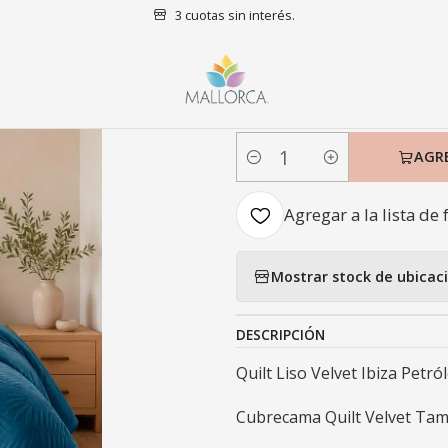
3 cuotas sin interés.
nicio
Dormitorio
Quilts
King
Quilt Liso Velvet Ibiza Petróleo Ki
|
Quilt Liso Vel
AGR
Cantidad
Agregar a la lista de 
Mostrar stock de ubicac
DESCRIPCIÓN
Quilt Liso Velvet Ibiza Petró
Cubrecama Quilt Velvet Tam