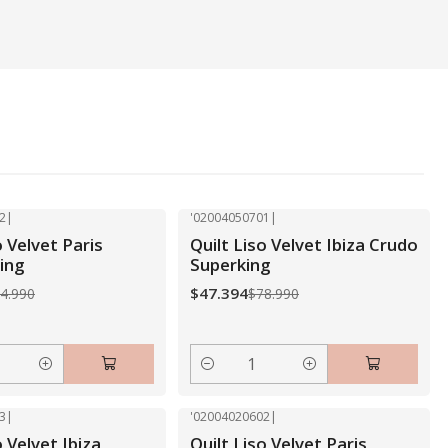
2
|
'02004050701
|
-40% OFF
o Velvet Paris
Quilt Liso Velvet Ibiza Crudo
ing
Superking
$47.394
4.990
$78.990
Cantidad
3
|
'02004020602
|
-40% OFF
o Velvet Ibiza
Quilt Liso Velvet Paris