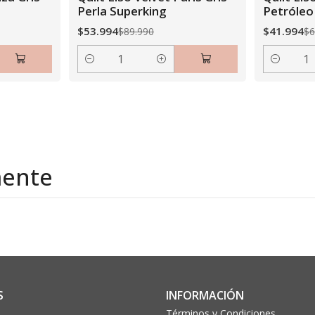
Perla Superking
Petróleo
$53.994
$41.994
$89.990
$6
Cantidad
Cantidad
mente
S
INFORMACIÓN
Términos y Condiciones