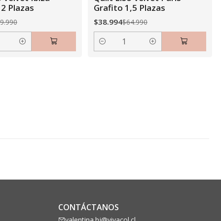
 2 Plazas
Grafito 1,5 Plazas
$38.994
9.990
$64.990
Cantidad
CONTÁCTANOS
valentina.hj@vivacol.cl