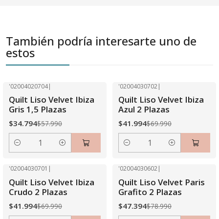
También podría interesarte uno de
estos
'02004020704
|
'02004030702
|
-40% OFF
-40% OFF
Quilt Liso Velvet Ibiza
Quilt Liso Velvet Ibiza
Gris 1,5 Plazas
Azul 2 Plazas
$34.794
$41.994
$57.990
$69.990
Cantidad
Cantidad
'02004030701
|
'02004030602
|
-40% OFF
-40% OFF
Quilt Liso Velvet Ibiza
Quilt Liso Velvet Paris
Crudo 2 Plazas
Grafito 2 Plazas
$41.994
$47.394
$69.990
$78.990