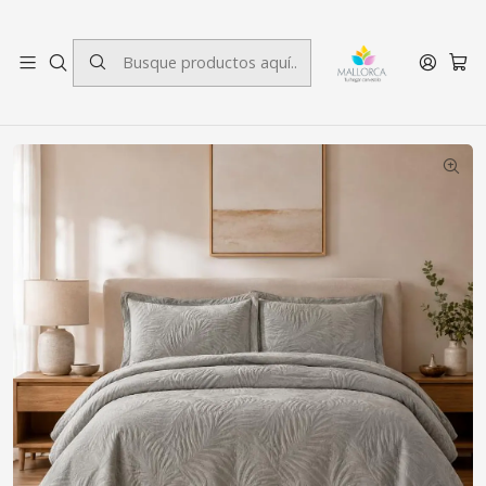
3 cuotas sin interés.
Inicio
Dormitorio
Quilts
2 plazas
Quilt Liso Velvet Ibiza Gris 2 Plazas