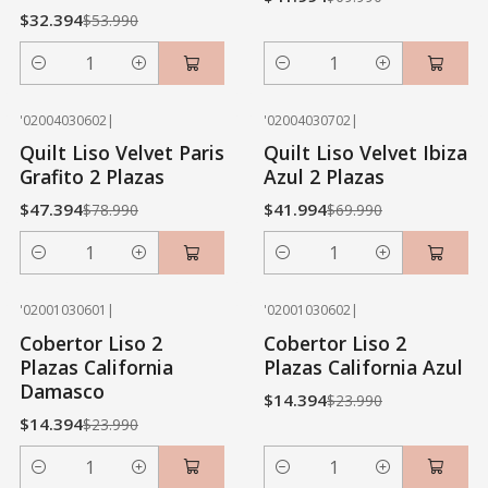
$32.394
$53.990
Cantidad
Cantidad
'02004030602
|
'02004030702
|
-40% OFF
-40% OFF
Quilt Liso Velvet Paris
Quilt Liso Velvet Ibiza
Grafito 2 Plazas
Azul 2 Plazas
$47.394
$41.994
$78.990
$69.990
Cantidad
Cantidad
'02001030601
|
'02001030602
|
-40% OFF
-40% OFF
Cobertor Liso 2
Cobertor Liso 2
Plazas California
Plazas California Azul
Damasco
$14.394
$23.990
$14.394
$23.990
Cantidad
Cantidad