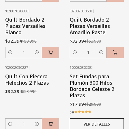
'02007030600
|
'02007030601
|
-40% OFF
-40% OFF
Quilt Bordado 2
Quilt Bordado 2
Plazas Versailles
Plazas Versailles
Blanco
Amarillo Pastel
$32.394
$32.394
$53.990
$53.990
Cantidad
Cantidad
'02002030227
|
10008030203
|
-40% OFF
-40% OFF
Quilt Con Piecera
Set Fundas para
Agotado
Helechos 2 Plazas
Plumón 300 Hilos
Bordada Celeste 2
$32.394
$53.990
Plazas
$17.994
$29.990
5.0
VER DETALLES
Cantidad