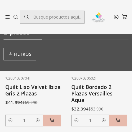
3 cuotas sin interés.
Inicio
Dormitorio
Quilts
2 plazas
2 plazas
FILTROS
'02004030704
|
'02007030602
|
-40% OFF
-40% OFF
Quilt Liso Velvet Ibiza
Quilt Bordado 2
Gris 2 Plazas
Plazas Versailles
Aqua
$41.994
$69.990
$32.394
$53.990
Cantidad
Cantidad