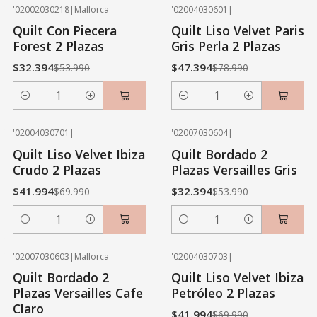
'02002030218
|
Mallorca
'02004030601
|
-40% OFF
-40% OFF
Quilt Con Piecera
Quilt Liso Velvet Paris
Forest 2 Plazas
Gris Perla 2 Plazas
$32.394
$47.394
$53.990
$78.990
Cantidad
Cantidad
'02004030701
|
'02007030604
|
-40% OFF
-40% OFF
Quilt Liso Velvet Ibiza
Quilt Bordado 2
Crudo 2 Plazas
Plazas Versailles Gris
$41.994
$32.394
$69.990
$53.990
Cantidad
Cantidad
'02007030603
|
Mallorca
'02004030703
|
-40% OFF
-40% OFF
Quilt Bordado 2
Quilt Liso Velvet Ibiza
Plazas Versailles Cafe
Petróleo 2 Plazas
Claro
$41.994
$69.990