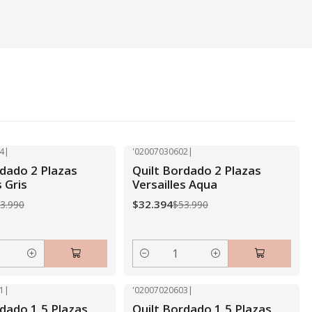
4
|
'02007030602
|
-40% OFF
rdado 2 Plazas
Quilt Bordado 2 Plazas
s Gris
Versailles Aqua
$32.394
3.990
$53.990
Cantidad
1
|
'02007020603
|
-40% OFF
rdado 1,5 Plazas
Quilt Bordado 1,5 Plazas