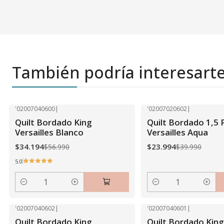
También podría interesart
'02007040600
|
'02007020602
|
-40% OFF
-40% OFF
Quilt Bordado King
Quilt Bordado 1,5 
Versailles Blanco
Versailles Aqua
$34.194
$23.994
$56.990
$39.990
5.0
Cantidad
Cantidad
'02007040602
|
'02007040601
|
-40% OFF
-40% OFF
Quilt Bordado King
Quilt Bordado King