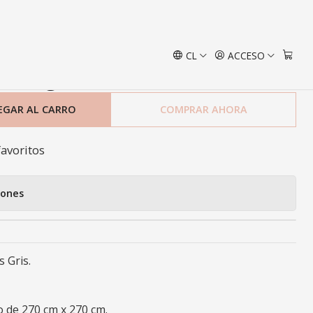
s
CL
ACCESO
 King Versailles Gris
EGAR AL CARRO
COMPRAR AHORA
favoritos
iones
s Gris.
 de 270 cm x 270 cm.