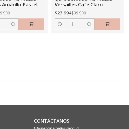
s Amarillo Pastel
Versailles Cafe Claro
$23.994
9.990
$39.990
Cantidad
CONTÁCTANOS
valentina.hj@vivacol.cl