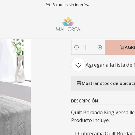
3 cuotas sin interés.
Inicio
Dormitorio
Quilts
King
Quilt Bordado King Versailles Gri
|
Quilt Bordado
AGR
Cantidad
Agregar a la lista de 
Mostrar stock de ubicac
DESCRIPCIÓN
Quilt Bordado King Versaille
Producto incluye:
- 1 Cubrecama Quilt Bordado