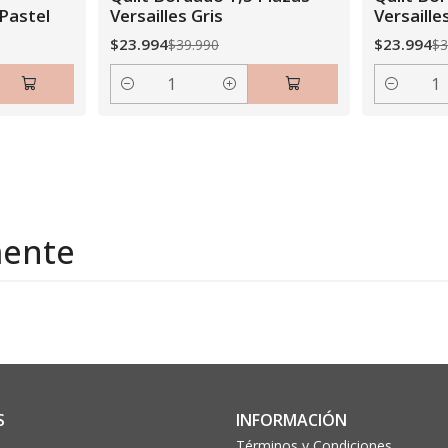
 Pastel
Versailles Gris
Versaille
$23.994
$23.994
$39.990
$3
Cantidad
Cantidad
mente
S
INFORMACIÓN
Términos y Condiciones