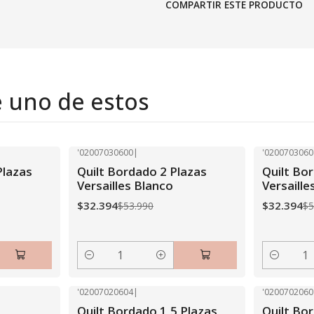
COMPARTIR ESTE PRODUCTO
e uno de estos
'02007030600
|
'0200703060
-40% OFF
-40% OFF
Plazas
Quilt Bordado 2 Plazas
Quilt Bo
Versailles Blanco
Versaille
$32.394
$32.394
$53.990
$5
Cantidad
Cantidad
'02007020604
|
'0200702060
-40% OFF
-40% OFF
Quilt Bordado 1,5 Plazas
Quilt Bo