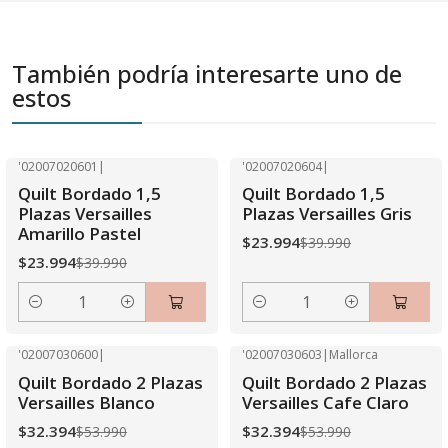
También podría interesarte uno de
estos
'02007020601
|
'02007020604
|
-40% OFF
-40% OFF
Quilt Bordado 1,5
Quilt Bordado 1,5
Plazas Versailles
Plazas Versailles Gris
Amarillo Pastel
$23.994
$39.990
$23.994
$39.990
Cantidad
Cantidad
'02007030600
|
'02007030603
|
Mallorca
-40% OFF
-40% OFF
Quilt Bordado 2 Plazas
Quilt Bordado 2 Plazas
Versailles Blanco
Versailles Cafe Claro
$32.394
$32.394
$53.990
$53.990