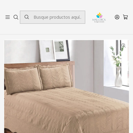
3 cuotas sin interés.
Inicio
Dormitorio
Quilts
1,5 plazas
Quilt Bordado 1,5 Plazas Versailles Cafe Claro