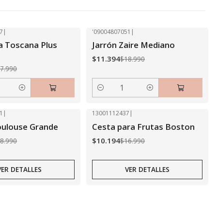
7
|
'09004807051
|
-40% OFF
a Toscana Plus
Jarrón Zaire Mediano
$11.394
$18.990
7.990
Cantidad
1
|
13001112437
|
-40% OFF
oulouse Grande
Cesta para Frutas Boston
Agotado
$10.194
8.990
$16.990
VER DETALLES
VER DETALLES