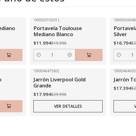
'09002010201
|
'0900563648
-40% OFF
-40% OFF
ediano
Portavela Toulouse
Portavel
Mediano Blanco
Silver
$11.994
$16.794
$19.990
$2
Cantidad
Cantidad
'09004647580
|
'0900464003
-40% OFF
-40% OFF
o
Jarrón Liverpool Gold
Jarrón T
Agotado
Agotado
Grande
$17.394
$2
$17.994
$29.990
VER DETALLES