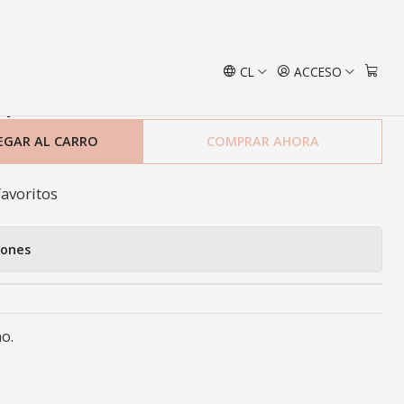
CL
ACCESO
ep Blue Mediano
EGAR AL CARRO
COMPRAR AHORA
favoritos
iones
o.