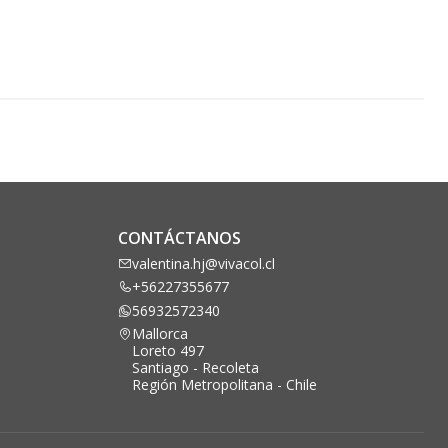
CONTÁCTANOS
valentina.hj@vivacol.cl
+56227355677
56932572340
Mallorca
Loreto 497
Santiago - Recoleta
Región Metropolitana - Chile