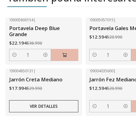
'09005800154
|
'09005057015
|
-40% OFF
-40% OFF
Portavela Deep Blue
Portavela Gales M
Grande
$12.594
$20.990
$22.194
$36.990
Cantidad
Cantidad
'09004850131
|
'09004035600
|
-40% OFF
-40% OFF
Jarrón Creta Mediano
Jarrón Fez Median
Agotado
$17.994
$12.594
$29.990
$20.990
VER DETALLES
Cantidad