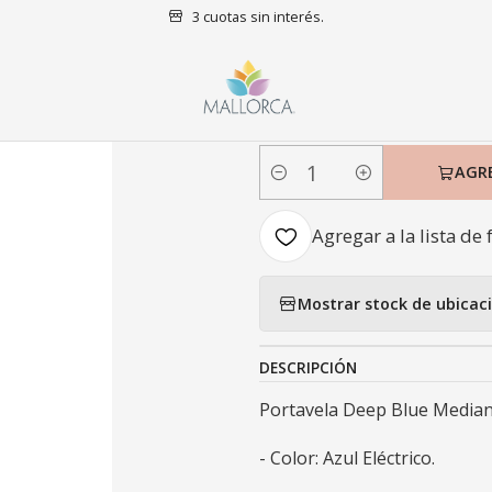
3 cuotas sin interés.
Inicio
Decoración
Portavelas
Portavela Deep Blue Mediano
|
Portavela De
AGR
Cantidad
Agregar a la lista de 
Mostrar stock de ubicac
DESCRIPCIÓN
Portavela Deep Blue Median
- Color: Azul Eléctrico.