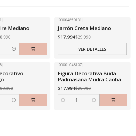
1
|
'09004850131
|
-40% OFF
aire Mediano
Jarrón Creta Mediano
Agotado
$17.994
8.990
$29.990
VER DETALLES
8
|
'09001046107
|
-40% OFF
ecorativo
Figura Decorativa Buda
go
Padmasana Mudra Caoba
$17.994
02.990
$29.990
Cantidad