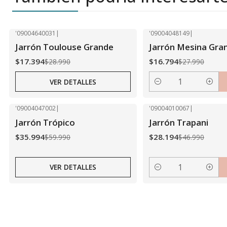
'09004640031
|
'09004048149
|
-40% OFF
-40% OFF
Jarrón Toulouse Grande
Jarrón Mesina Gra
Agotado
$17.394
$16.794
$28.990
$27.990
VER DETALLES
Cantidad
'09004047002
|
'09004010067
|
-40% OFF
-40% OFF
Jarrón Trópico
Jarrón Trapani
Agotado
$35.994
$28.194
$59.990
$46.990
VER DETALLES
Cantidad