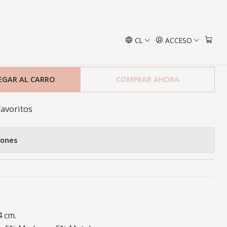
CL
ACCESO
hi Alto
EGAR AL CARRO
COMPRAR AHORA
favoritos
iones
4 cm.