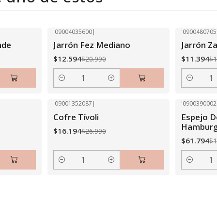
'09004035600
|
'0900480705
-40% OFF
-40% OFF
nde
Jarrón Fez Mediano
Jarrón Z
$12.594
$11.394
$20.990
$1
Cantidad
Cantidad
'09001352087
|
'0900390002
-40% OFF
-40% OFF
Cofre Tívoli
Espejo D
Hambur
$16.194
$26.990
$61.794
$1
Cantidad
Cantidad