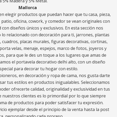
a 5% Madera y 5% Metal.
Mallorca
n elegir productos que puedan hacer que tu casa, pieza,
za, patio, oficina, cowork, y comedor se vean originales con
 con diseños únicos y exclusivos. En esta sección nos
o relacionado con decoración para ti, jarrones, plantas
s, cuadros, placas murales, figuras decorativas, cortinas,
porta velas, menaje, espejos, marco de fotos, joyeros y
os, para que le des un toque a los lugares que amas de
ramos el portavela decorativo delhi alto, con un diseño
especial para decorar tu hogar con estilo.
ioneros, en decoración y ropa de cama, nos gusta darte
ar tus estilos en productos inigualables. Seleccionamos
oder ofrecerte calidad, originalidad y exclusividad en tus
e nuestros clientes es lo primordial por lo que siempre
a de productos para poder satisfacer tu expresión.
io ejemplar desde el principio de la venta hasta la post
ta, personalizando cada proceso.