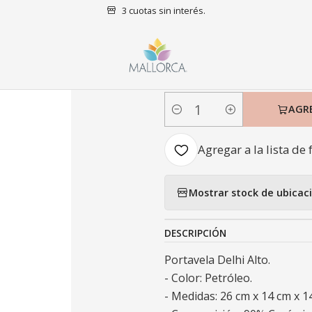
3 cuotas sin interés.
Inicio
Decoración
Portavelas
Portavela Delhi Alto
|
Portavela Del
AGR
Cantidad
Agregar a la lista de 
Mostrar stock de ubicac
DESCRIPCIÓN
Portavela Delhi Alto.
- Color: Petróleo.
- Medidas: 26 cm x 14 cm x 1