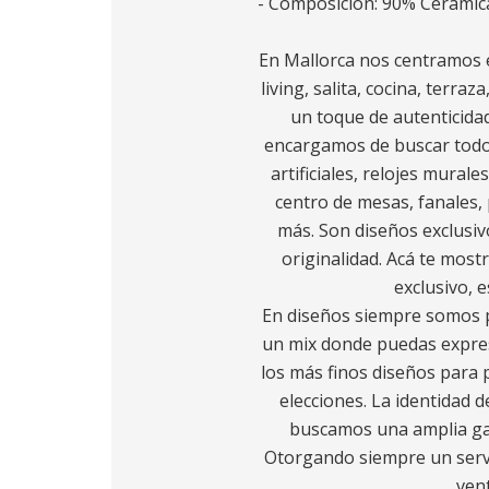
- Composición: 90% Cerámic
En Mallorca nos centramos e
living, salita, cocina, terra
un toque de autenticidad
encargamos de buscar todo l
artificiales, relojes murale
centro de mesas, fanales, 
más. Son diseños exclusiv
originalidad. Acá te most
exclusivo, 
En diseños siempre somos p
un mix donde puedas expres
los más finos diseños para p
elecciones. La identidad d
buscamos una amplia gam
Otorgando siempre un servic
ven