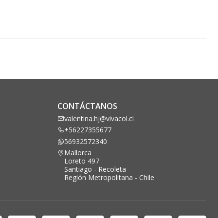
CONTÁCTANOS
valentina.hj@vivacol.cl
+56227355677
56932572340
Mallorca
Loreto 497
Santiago - Recoleta
Región Metropolitana - Chile