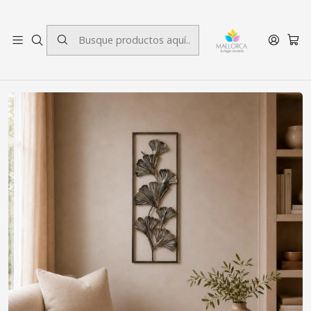
3 cuotas sin interés.
Inicio
Decoración
Placas Murales
Placa Mural Marco Ginkgo Park