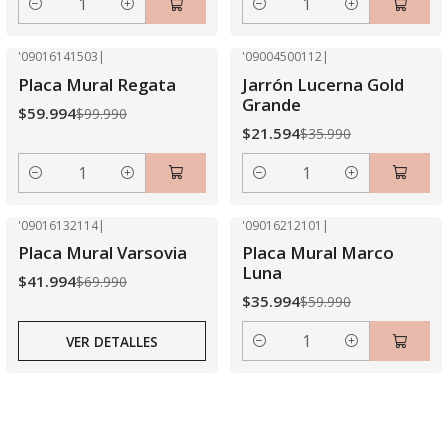
Cantidad
Cantidad
'09016141503
|
'09004500112
|
-40% OFF
-40% OFF
Placa Mural Regata
Jarrón Lucerna Gold
Grande
$59.994
$99.990
$21.594
$35.990
Cantidad
Cantidad
'09016132114
|
'09016212101
|
-40% OFF
-40% OFF
Placa Mural Varsovia
Placa Mural Marco
Agotado
Luna
$41.994
$69.990
$35.994
$59.990
VER DETALLES
Cantidad