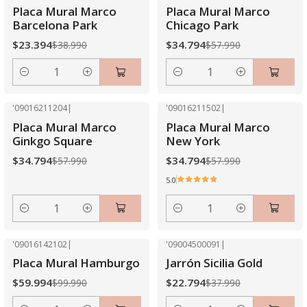
-40% OFF
-40% OFF
Placa Mural Marco
Placa Mural Marco
Barcelona Park
Chicago Park
$23.394
$34.794
$38.990
$57.990
Cantidad
Cantidad
'09016211204
|
'09016211502
|
-40% OFF
-40% OFF
Placa Mural Marco
Placa Mural Marco
Ginkgo Square
New York
$34.794
$34.794
$57.990
$57.990
5.0
Cantidad
Cantidad
'09016142102
|
'09004500091
|
-40% OFF
-40% OFF
Placa Mural Hamburgo
Jarrón Sicilia Gold
$59.994
$22.794
$99.990
$37.990