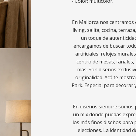
- Color: multicolor.
En Mallorca nos centramos e
living, salita, cocina, terra
un toque de autenticidad
encargamos de buscar todo l
artificiales, relojes murale
centro de mesas, fanales, 
más. Son diseños exclusiv
originalidad. Acá te most
Park. Especial para decorar 
En diseños siempre somos p
un mix donde puedas expres
los más finos diseños para p
elecciones. La identidad d