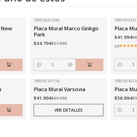
'09016221206
|
'0901613231
-40% OFF
-40% OFF
o New
Placa Mural Marco Ginkgo
Placa Mu
Park
$41.994
$6
$34.794
$57.990
5.0
Cantidad
Cantidad
'09016132114
|
'0901614210
-40% OFF
-40% OFF
a
Placa Mural Varsovia
Placa Mu
Agotado
$41.994
$56.994
$69.990
$9
VER DETALLES
Cantidad