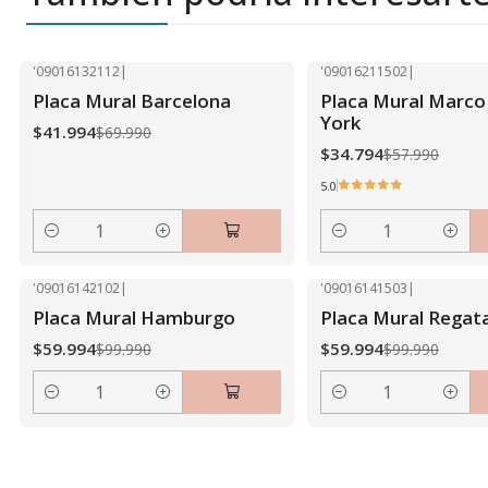
'09016132112
|
'09016211502
|
-40% OFF
-40% OFF
Placa Mural Barcelona
Placa Mural Marc
York
$41.994
$69.990
$34.794
$57.990
5.0
Cantidad
Cantidad
'09016142102
|
'09016141503
|
-40% OFF
-40% OFF
Placa Mural Hamburgo
Placa Mural Regat
$59.994
$59.994
$99.990
$99.990
Cantidad
Cantidad