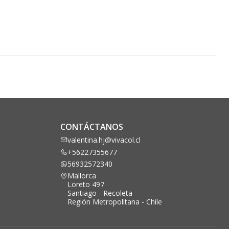
CONTÁCTANOS
valentina.hj@vivacol.cl
+56227355677
56932572340
Mallorca
Loreto 497
Santiago - Recoleta
Región Metropolitana - Chile