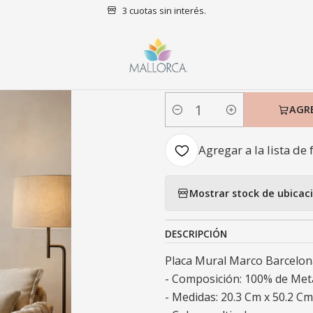
3 cuotas sin interés.
icio
Decoración
Placas Murales
Placa Mural Marco Barcelona Pa
|
Placa Mural 
AGR
Cantidad
Agregar a la lista de 
Mostrar stock de ubicac
DESCRIPCIÓN
Placa Mural Marco Barcelon
- Composición: 100% de Meta
- Medidas: 20.3 Cm x 50.2 Cm