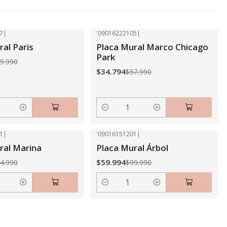
7
|
'09016222105
|
-40% OFF
ral Paris
Placa Mural Marco Chicago
Park
9.990
$34.794
$57.990
Cantidad
1
|
'09016151201
|
-40% OFF
ral Marina
Placa Mural Árbol
$59.994
4.990
$99.990
Cantidad