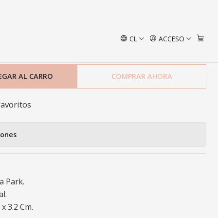
rk
CL
ACCESO
Marco Barcelona Park
EGAR AL CARRO
COMPRAR AHORA
favoritos
iones
a Park.
l.
 x 3.2 Cm.