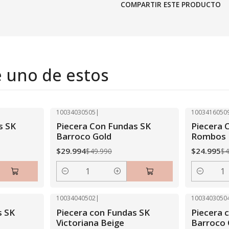
COMPARTIR ESTE PRODUCTO
e uno de estos
10034030505
|
1003416050
-40% OFF
-50% OFF
s SK
Piecera Con Fundas SK
Piecera 
Barroco Gold
Rombos 
$29.994
$24.995
$49.990
$4
Cantidad
Cantidad
10034040502
|
1003403050
-40% OFF
-40% OFF
s SK
Piecera con Fundas SK
Piecera 
Victoriana Beige
Barroco 