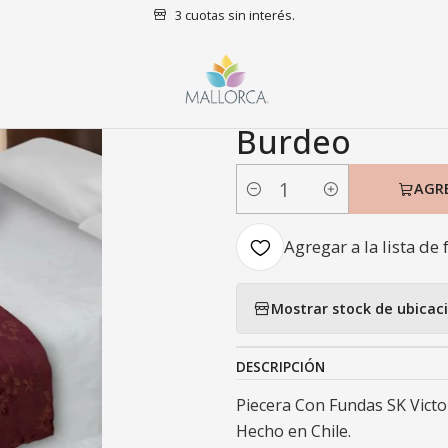
3 cuotas sin interés.
icio
Dormitorio
Pieceras
Piecera Con Fundas SK Victoriana Bur
|
Piecera Con F
Burdeo
AGR
Cantidad
Agregar a la lista de 
Mostrar stock de ubicac
DESCRIPCIÓN
Piecera Con Fundas SK Victo
Hecho en Chile.