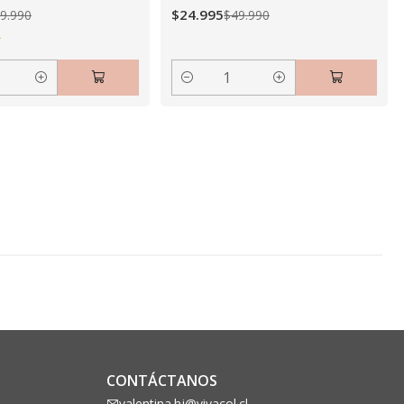
$24.995
9.990
$49.990
Cantidad
CONTÁCTANOS
valentina.hj@vivacol.cl