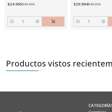
$24.995
$29.994
$49.990
$49.990
Cantidad
Cantidad
Productos vistos reciente
CATEGORÍA
Dormitorio