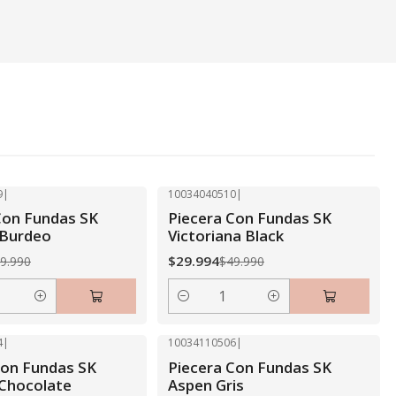
9
|
10034040510
|
-40% OFF
Con Fundas SK
Piecera Con Fundas SK
Burdeo
Victoriana Black
$29.994
9.990
$49.990
Cantidad
4
|
10034110506
|
-50% OFF
con Fundas SK
Piecera Con Fundas SK
Chocolate
Aspen Gris