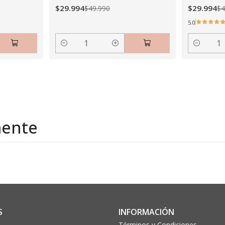
$29.994
$29.994
$49.990
$4
5.0
Cantidad
Cantidad
mente
S
INFORMACIÓN
Términos y Condiciones