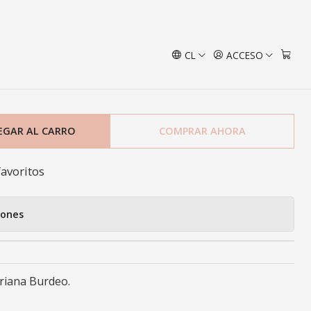
deo
CL
ACCESO
undas SK Victoriana
EGAR AL CARRO
COMPRAR AHORA
favoritos
iones
riana Burdeo.