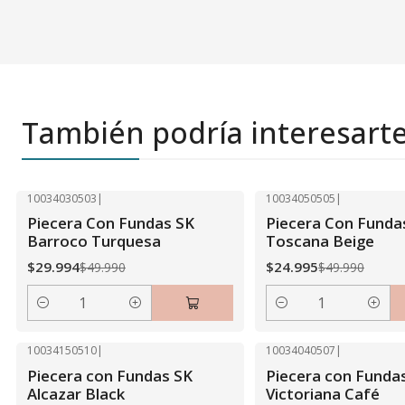
También podría interesart
10034030503
|
10034050505
|
-40% OFF
-50% OFF
Piecera Con Fundas SK
Piecera Con Funda
Barroco Turquesa
Toscana Beige
$29.994
$24.995
$49.990
$49.990
Cantidad
Cantidad
10034150510
|
10034040507
|
-50% OFF
-40% OFF
Piecera con Fundas SK
Piecera con Funda
Alcazar Black
Victoriana Café