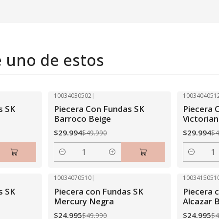
e uno de estos
10034030502
|
1003404051
-40% OFF
-40% OFF
s SK
Piecera Con Fundas SK
Piecera 
Barroco Beige
Victoria
$29.994
$29.994
$49.990
$4
Cantidad
Cantidad
10034070510
|
1003415051
-50% OFF
-50% OFF
s SK
Piecera con Fundas SK
Piecera 
Mercury Negra
Alcazar 
$24.995
$24.995
$49.990
$4