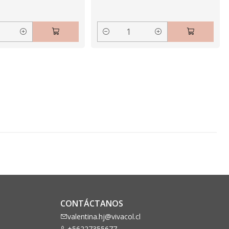
Cantidad
CONTÁCTANOS
valentina.hj@vivacol.cl
+56227355677