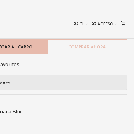
e
CL
ACCESO
undas SK Victoriana Blue
EGAR AL CARRO
COMPRAR AHORA
favoritos
iones
riana Blue.