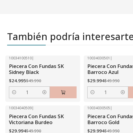
También podría interesart
10034100510
|
10034030501
|
-50% OFF
-40% OFF
Piecera Con Fundas SK
Piecera Con Funda
Sidney Black
Barroco Azul
$24.995
$29.994
$49.990
$49.990
Cantidad
Cantidad
10034040509
|
10034030505
|
-40% OFF
-40% OFF
Piecera Con Fundas SK
Piecera Con Funda
Victoriana Burdeo
Barroco Gold
$29.994
$29.994
$49.990
$49.990