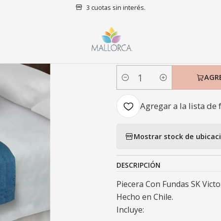
3 cuotas sin interés.
Inicio
Dormitorio
Pieceras
Piecera Con Fundas SK Victoriana Blu
|
Piecera Con F
AGR
Cantidad
Agregar a la lista de 
Mostrar stock de ubicac
DESCRIPCIÓN
Piecera Con Fundas SK Victo
Hecho en Chile.
Incluye: