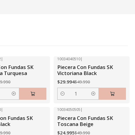
2
|
10034040510
|
-40% OFF
Con Fundas SK
Piecera Con Fundas SK
na Turquesa
Victoriana Black
$29.994
9.990
$49.990
Cantidad
0
|
10034050505
|
-50% OFF
con Fundas SK
Piecera Con Fundas SK
Black
Toscana Beige
$24.995
9.990
$49.990