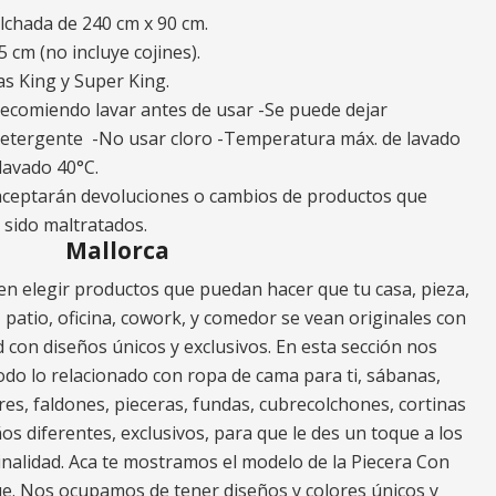
lchada de 240 cm x 90 cm.
5 cm (no incluye cojines).
as King y Super King.
 recomiendo lavar antes de usar -Se puede dejar
etergente -No usar cloro -Temperatura máx. de lavado
lavado 40°C.
 aceptarán devoluciones o cambios de productos que
 sido maltratados.
Mallorca
n elegir productos que puedan hacer que tu casa, pieza,
za, patio, oficina, cowork, y comedor se vean originales con
 con diseños únicos y exclusivos. En esta sección nos
do lo relacionado con ropa de cama para ti, sábanas,
res, faldones, pieceras, fundas, cubrecolchones, cortinas
os diferentes, exclusivos, para que le des un toque a los
nalidad. Aca te mostramos el modelo de la Piecera Con
ue. Nos ocupamos de tener diseños y colores únicos y