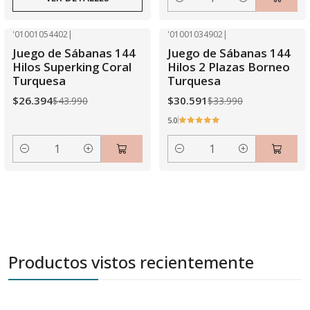
Cantidad
'01001054402
|
'01001034902
|
-40% OFF
-10% OFF
Juego de Sábanas 144
Juego de Sábanas 144
Hilos Superking Coral
Hilos 2 Plazas Borneo
Turquesa
Turquesa
$26.394
$30.591
$43.990
$33.990
5.0
Cantidad
Cantidad
Productos vistos recientemente