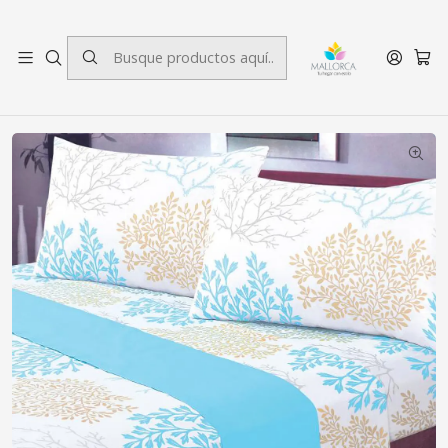
3 cuotas sin interés.
Inicio
Dormitorio
Sábanas
2 plazas
Juego de Sabanas 144 Hilos de 2 Plazas Coral Turquesa