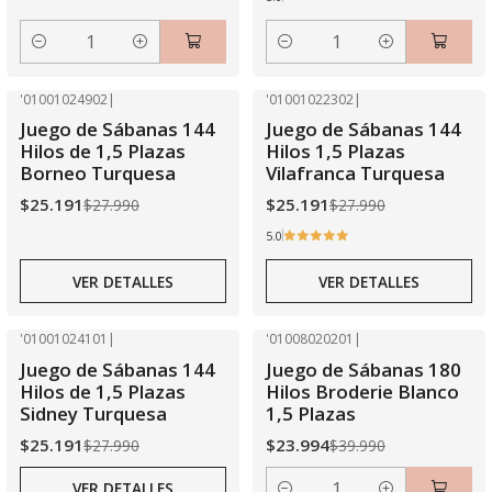
Cantidad
Cantidad
'01001024902
|
'01001022302
|
-10% OFF
-10% OFF
Juego de Sábanas 144
Juego de Sábanas 144
Agotado
Agotado
Hilos de 1,5 Plazas
Hilos 1,5 Plazas
Borneo Turquesa
Vilafranca Turquesa
$25.191
$25.191
$27.990
$27.990
5.0
VER DETALLES
VER DETALLES
'01001024101
|
'01008020201
|
-10% OFF
-40% OFF
Juego de Sábanas 144
Juego de Sábanas 180
Agotado
Hilos de 1,5 Plazas
Hilos Broderie Blanco
Sidney Turquesa
1,5 Plazas
$25.191
$23.994
$27.990
$39.990
VER DETALLES