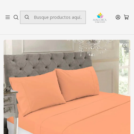
3 cuotas sin interés.
Inicio
Dormitorio
Sábanas
SuperKing
Juego de Sabanas 144 Hilos Lisa Damasco Superking