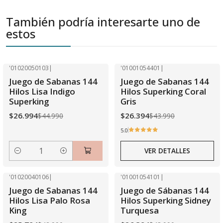
También podría interesarte uno de
estos
'01020050103
|
'01001054401
|
-40% OFF
-40% OFF
Juego de Sabanas 144
Juego de Sabanas 144
Agotado
Hilos Lisa Indigo
Hilos Superking Coral
Superking
Gris
$26.994
$26.394
$44.990
$43.990
5.0
VER DETALLES
Cantidad
'01020040106
|
'01001054101
|
-40% OFF
-40% OFF
Juego de Sabanas 144
Juego de Sábanas 144
Hilos Lisa Palo Rosa
Hilos Superking Sidney
King
Turquesa