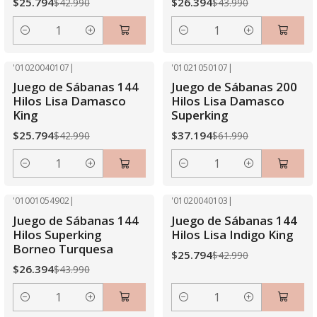
$25.794
$26.394
$42.990
$43.990
Cantidad
Cantidad
'01020040107
|
'01021050107
|
-40% OFF
-40% OFF
Juego de Sábanas 144
Juego de Sábanas 200
Hilos Lisa Damasco
Hilos Lisa Damasco
King
Superking
$25.794
$37.194
$42.990
$61.990
Cantidad
Cantidad
'01001054902
|
'01020040103
|
-40% OFF
-40% OFF
Juego de Sábanas 144
Juego de Sábanas 144
Hilos Superking
Hilos Lisa Indigo King
Borneo Turquesa
$25.794
$42.990
$26.394
$43.990
Cantidad
Cantidad