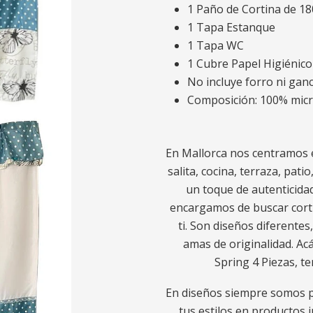
1 Paño de Cortina de 1
1 Tapa Estanque
1 Tapa WC
1 Cubre Papel Higiénico
No incluye forro ni gan
Composición: 100% micr
En Mallorca nos centramos e
salita, cocina, terraza, pat
un toque de autenticidad
encargamos de buscar corti
ti. Son diseños diferentes
amas de originalidad. Ac
Spring 4 Piezas, t
En diseños siempre somos p
tus estilos en productos 