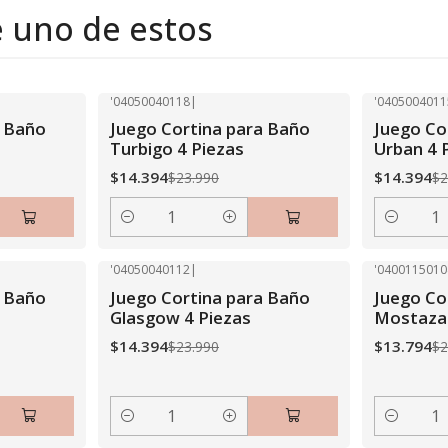
e uno de estos
'04050040118
|
'0405004011
-40% OFF
-40% OFF
a Baño
Juego Cortina para Baño
Juego Co
Turbigo 4 Piezas
Urban 4 
$14.394
$14.394
$23.990
$2
Cantidad
Cantidad
'04050040112
|
'0400115010
-40% OFF
-40% OFF
a Baño
Juego Cortina para Baño
Juego Co
Glasgow 4 Piezas
Mostaza 
$14.394
$13.794
$23.990
$2
Cantidad
Cantidad