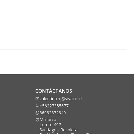
CONTÁCTANOS
valentina.hj@vivacol.cl
+56227355677
56932572340
Mallorca
Loreto 497
Santiago - Recoleta