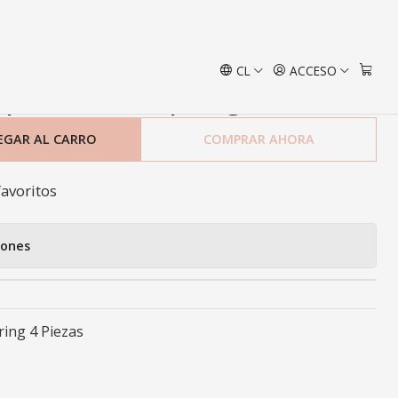
ezas
CL
ACCESO
 para Baño Spring 4 Piezas
EGAR AL CARRO
COMPRAR AHORA
favoritos
iones
ing 4 Piezas