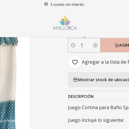
3 cuotas sin interés.
io
Baño
Cortinas de baño
Juego Cortina para Baño Spring 4 Pi
|
Juego Cortina
AGR
Cantidad
Agregar a la lista de 
Mostrar stock de ubicac
DESCRIPCIÓN
Juego Cortina para Baño Spr
Juego incluye lo siguiente: