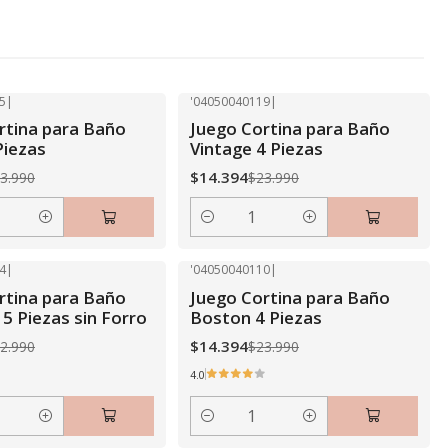
5
|
'04050040119
|
-40% OFF
rtina para Baño
Juego Cortina para Baño
Piezas
Vintage 4 Piezas
$14.394
3.990
$23.990
Cantidad
4
|
'04050040110
|
-40% OFF
rtina para Baño
Juego Cortina para Baño
5 Piezas sin Forro
Boston 4 Piezas
$14.394
2.990
$23.990
4.0
Cantidad