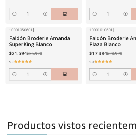
Cantidad
Cantidad
10001050601
|
10001010601
|
-40% OFF
-40% OFF
Faldón Broderie Amanda
Faldón Broderie A
SuperKing Blanco
Plaza Blanco
$21.594
$17.394
$35.990
$28.990
5.0
5.0
Cantidad
Cantidad
Productos vistos reciente