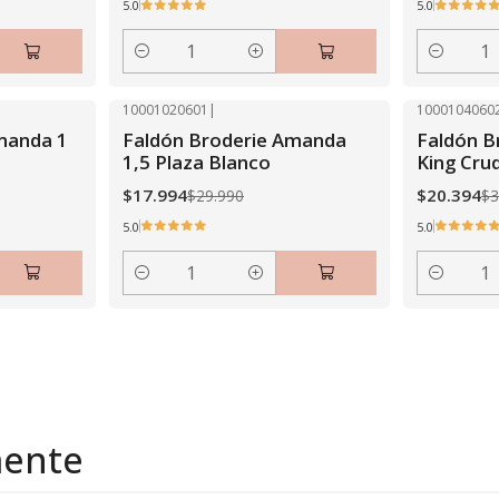
5.0
5.0
Cantidad
Cantidad
10001020601
|
1000104060
-40% OFF
-40% OFF
manda 1
Faldón Broderie Amanda
Faldón B
1,5 Plaza Blanco
King Cru
$17.994
$20.394
$29.990
$3
5.0
5.0
Cantidad
Cantidad
mente