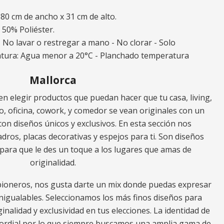
80 cm de ancho x 31 cm de alto.
50% Poliéster.
 No lavar o restregar a mano - No clorar - Solo
atura: Agua menor a 20°C - Planchado temperatura
Mallorca
n elegir productos que puedan hacer que tu casa, living,
tio, oficina, cowork, y comedor se vean originales con un
con diseños únicos y exclusivos. En esta sección nos
ros, placas decorativas y espejos para ti. Son diseños
, para que le des un toque a los lugares que amas de
originalidad.
ioneros, nos gusta darte un mix donde puedas expresar
inigualables. Seleccionamos los más finos diseños para
ginalidad y exclusividad en tus elecciones. La identidad de
imordial por lo que siempre buscamos una amplia gama de