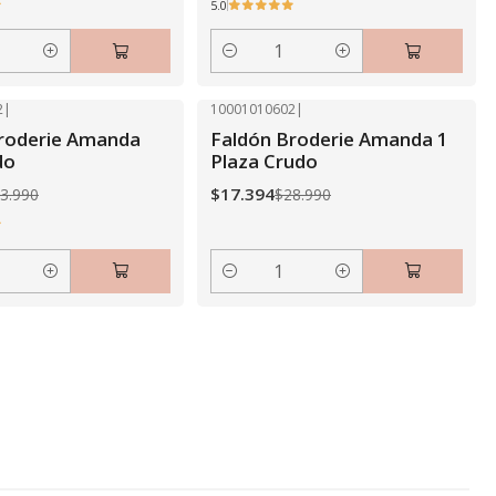
5.0
Cantidad
2
|
10001010602
|
-40% OFF
roderie Amanda
Faldón Broderie Amanda 1
do
Plaza Crudo
$17.394
3.990
$28.990
Cantidad