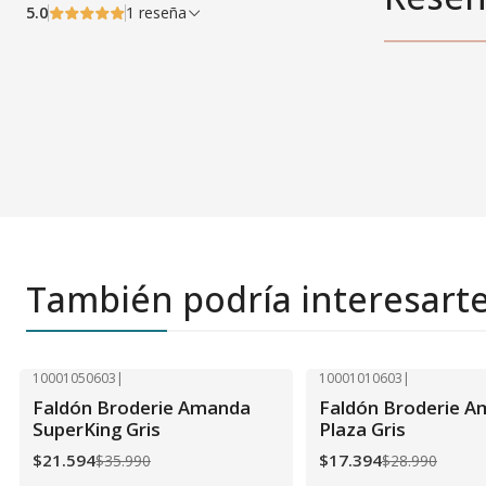
5.0
1 reseña
También podría interesart
10001050603
|
10001010603
|
-40% OFF
-40% OFF
Faldón Broderie Amanda
Faldón Broderie A
SuperKing Gris
Plaza Gris
$21.594
$17.394
$35.990
$28.990