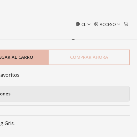
s
CL
ACCESO
rie Amanda King Gris
EGAR AL CARRO
COMPRAR AHORA
favoritos
iones
g Gris.