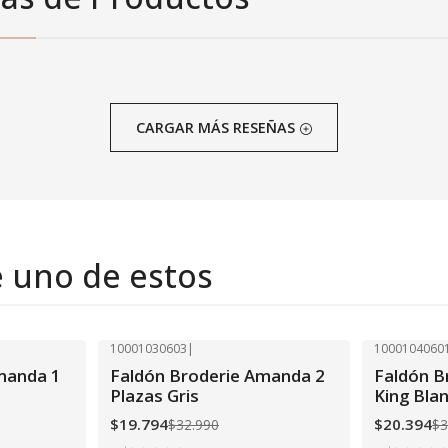
CARGAR MÁS RESEÑAS
e uno de estos
10001030603
|
1000104060
-40% OFF
-40% OFF
manda 1
Faldón Broderie Amanda 2
Faldón B
Plazas Gris
King Bla
$19.794
$20.394
$32.990
$3