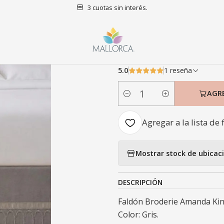
3 cuotas sin interés.
nicio
Dormitorio
Faldón
King
Faldón Broderie Amanda King Gri
|
Faldón Brode
5.0
1 reseña
AGR
Cantidad
Agregar a la lista de 
Mostrar stock de ubicac
DESCRIPCIÓN
Faldón Broderie Amanda Kin
Color: Gris.