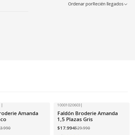
Ordenar por
Recién llegados
1
|
10001020603
|
-40% OFF
roderie Amanda
Faldón Broderie Amanda
nco
1,5 Plazas Gris
$17.994
3.990
$29.990