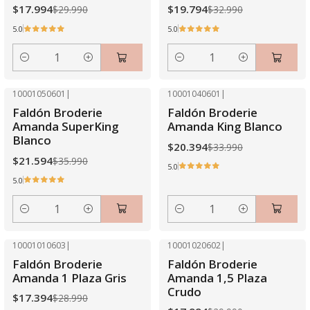
$17.994
$19.794
$29.990
$32.990
5.0
5.0
Cantidad
Cantidad
10001050601
|
10001040601
|
-40% OFF
-40% OFF
Faldón Broderie
Faldón Broderie
Amanda SuperKing
Amanda King Blanco
Blanco
$20.394
$33.990
$21.594
$35.990
5.0
5.0
Cantidad
Cantidad
10001010603
|
10001020602
|
-40% OFF
-40% OFF
Faldón Broderie
Faldón Broderie
Amanda 1 Plaza Gris
Amanda 1,5 Plaza
Crudo
$17.394
$28.990