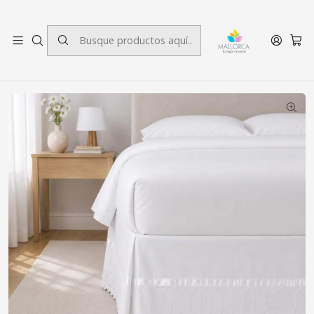
3 cuotas sin interés.
Inicio
Dormitorio
Faldón
1 plaza
Faldón Broderie Amanda 1 Plaza Blanco