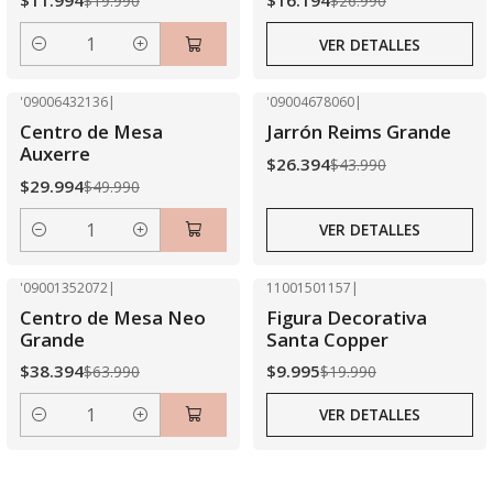
$11.994
$16.194
$19.990
$26.990
VER DETALLES
Cantidad
'09006432136
|
'09004678060
|
-40% OFF
-40% OFF
Centro de Mesa
Jarrón Reims Grande
Agotado
Auxerre
$26.394
$43.990
$29.994
$49.990
VER DETALLES
Cantidad
'09001352072
|
11001501157
|
-40% OFF
-50% OFF
Centro de Mesa Neo
Figura Decorativa
Agotado
Grande
Santa Copper
$38.394
$9.995
$63.990
$19.990
VER DETALLES
Cantidad