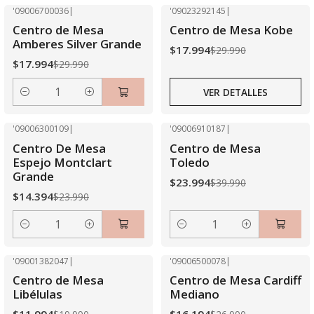
'09006700036
|
'09023292145
|
-40% OFF
-40% OFF
Centro de Mesa
Centro de Mesa Kobe
Agotado
Amberes Silver Grande
$17.994
$29.990
$17.994
$29.990
VER DETALLES
Cantidad
'09006300109
|
'09006910187
|
-40% OFF
-40% OFF
Centro De Mesa
Centro de Mesa
Espejo Montclart
Toledo
Grande
$23.994
$39.990
$14.394
$23.990
Cantidad
Cantidad
'09001382047
|
'09006500078
|
-40% OFF
-40% OFF
Centro de Mesa
Centro de Mesa Cardiff
Agotado
Libélulas
Mediano