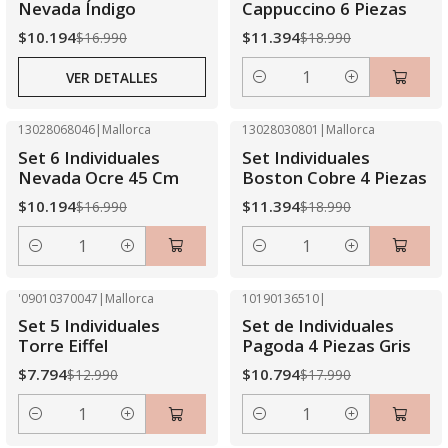
Agotado
Nevada Índigo
Cappuccino 6 Piezas
$10.194
$11.394
$16.990
$18.990
VER DETALLES
Cantidad
13028068046
|
Mallorca
13028030801
|
Mallorca
-40% OFF
-40% OFF
Set 6 Individuales
Set Individuales
Nevada Ocre 45 Cm
Boston Cobre 4 Piezas
$10.194
$11.394
$16.990
$18.990
Cantidad
Cantidad
'09010370047
|
Mallorca
10190136510
|
-40% OFF
-40% OFF
Set 5 Individuales
Set de Individuales
Torre Eiffel
Pagoda 4 Piezas Gris
$7.794
$10.794
$12.990
$17.990
Cantidad
Cantidad