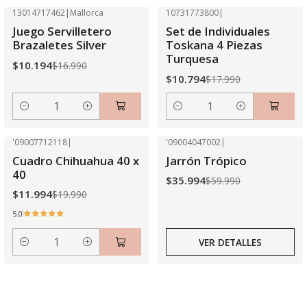
13014717462
|
Mallorca
10731773800
|
-40% OFF
-40% OFF
Juego Servilletero
Set de Individuales
Brazaletes Silver
Toskana 4 Piezas
Turquesa
$10.194
$16.990
$10.794
$17.990
Cantidad
Cantidad
'09007712118
|
'09004047002
|
-40% OFF
-40% OFF
Cuadro Chihuahua 40 x
Jarrón Trópico
Agotado
40
$35.994
$59.990
$11.994
$19.990
5.0
VER DETALLES
Cantidad