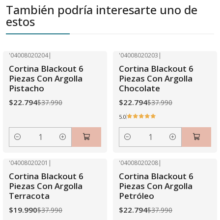
También podría interesarte uno de
estos
'04008020204
|
'04008020203
|
-40% OFF
-40% OFF
Cortina Blackout 6
Cortina Blackout 6
Piezas Con Argolla
Piezas Con Argolla
Pistacho
Chocolate
$22.794
$22.794
$37.990
$37.990
5.0
Cantidad
Cantidad
'04008020201
|
'04008020208
|
-47% OFF
-40% OFF
Cortina Blackout 6
Cortina Blackout 6
Piezas Con Argolla
Piezas Con Argolla
Terracota
Petróleo
$19.990
$22.794
$37.990
$37.990