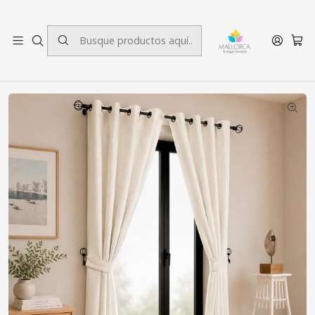
3 cuotas sin interés.
Inicio
Dormitorio
Cortinas
Blackout
Cortina Blackout 6 Piezas Con Argolla Crudo