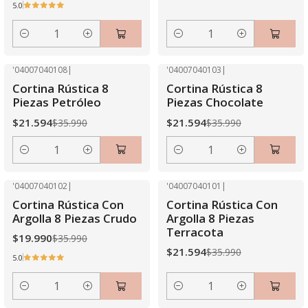
5.0
Cantidad
Cantidad
'04007040108
|
'04007040103
|
-40% OFF
-40% OFF
Cortina Rústica 8
Cortina Rústica 8
Piezas Petróleo
Piezas Chocolate
$21.594
$21.594
$35.990
$35.990
Cantidad
Cantidad
'04007040102
|
'04007040101
|
-44% OFF
-40% OFF
Cortina Rústica Con
Cortina Rústica Con
Argolla 8 Piezas Crudo
Argolla 8 Piezas
Terracota
$19.990
$35.990
$21.594
$35.990
5.0
Cantidad
Cantidad