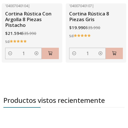
'04007040104
|
'04007040107
|
-40% OFF
-44% OFF
Cortina Rústica Con
Cortina Rústica 8
Argolla 8 Piezas
Piezas Gris
Pistacho
$19.990
$35.990
$21.594
$35.990
5.0
5.0
Cantidad
Cantidad
Productos vistos recientemente