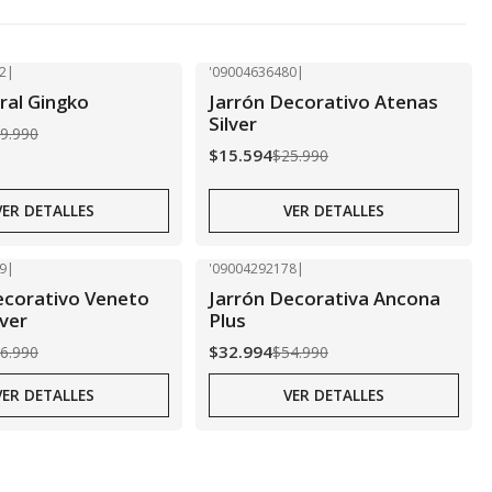
2
|
'09004636480
|
-40% OFF
ral Gingko
Jarrón Decorativo Atenas
Agotado
Silver
9.990
$15.594
$25.990
VER DETALLES
VER DETALLES
9
|
'09004292178
|
-40% OFF
ecorativo Veneto
Jarrón Decorativa Ancona
Agotado
lver
Plus
$32.994
6.990
$54.990
VER DETALLES
VER DETALLES