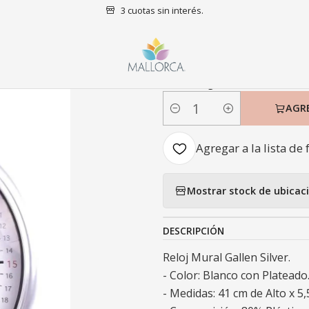
3 cuotas sin interés.
Inicio
Decoración
Relojes
Reloj Mural Gallen Silver
|
Reloj Mural Ga
AGR
Cantidad
Agregar a la lista de 
Mostrar stock de ubicac
DESCRIPCIÓN
Reloj Mural Gallen Silver.
- Color: Blanco con Plateado
- Medidas: 41 cm de Alto x 5