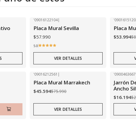
'09016122104
|
'0901615120
-40% OFF
Agotado
tivo
Placa Mural Sevilla
Placa Mu
Agotado
$57.990
$53.994
$8
5.0
S
VER DETALLES
'09016212561
|
'0900463667
-40% OFF
-40% OFF
Placa Mural Marrakech
Jarrón D
Agotado
Agotado
Ancho Si
$45.594
$75.990
$16.194
$2
VER DETALLES