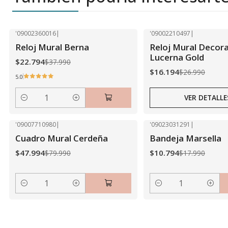
'09002360016
|
'09002210497
|
-40% OFF
-40% OFF
Reloj Mural Berna
Reloj Mural Decora
Agotado
Lucerna Gold
$22.794
$37.990
$16.194
$26.990
5.0
VER DETALLE
Cantidad
'09007710980
|
'09023031291
|
-40% OFF
-40% OFF
Cuadro Mural Cerdeña
Bandeja Marsella
$47.994
$10.794
$79.990
$17.990
Cantidad
Cantidad