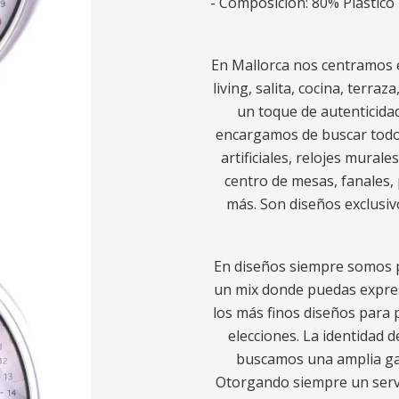
- Composición: 80% Plástico 
En Mallorca nos centramos e
living, salita, cocina, terra
un toque de autenticidad
encargamos de buscar todo l
artificiales, relojes murale
centro de mesas, fanales, 
más. Son diseños exclusiv
En diseños siempre somos p
un mix donde puedas expres
los más finos diseños para p
elecciones. La identidad d
buscamos una amplia gam
Otorgando siempre un servic