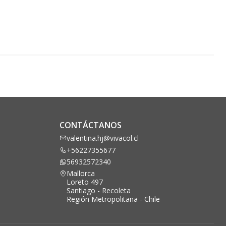
CONTÁCTANOS
valentina.hj@vivacol.cl
+56227355677
56932572340
Mallorca
Loreto 497
Santiago - Recoleta
Región Metropolitana - Chile