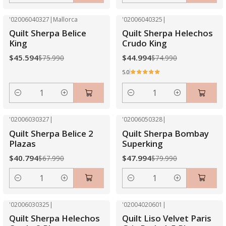
'02006040327
|
Mallorca
'02006040325
|
-40% OFF
-40% OFF
Quilt Sherpa Belice
Quilt Sherpa Helechos
King
Crudo King
$45.594
$44.994
$75.990
$74.990
5.0
Cantidad
Cantidad
'02006030327
|
'02006050328
|
-40% OFF
-40% OFF
Quilt Sherpa Belice 2
Quilt Sherpa Bombay
Plazas
Superking
$40.794
$47.994
$67.990
$79.990
Cantidad
Cantidad
'02006030325
|
'02004020601
|
-40% OFF
-40% OFF
Quilt Sherpa Helechos
Quilt Liso Velvet Paris