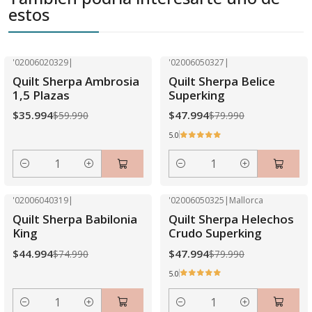
estos
'02006020329
|
'02006050327
|
-40% OFF
-40% OFF
Quilt Sherpa Ambrosia
Quilt Sherpa Belice
1,5 Plazas
Superking
$35.994
$47.994
$59.990
$79.990
5.0
Cantidad
Cantidad
'02006040319
|
'02006050325
|
Mallorca
-40% OFF
-40% OFF
Quilt Sherpa Babilonia
Quilt Sherpa Helechos
King
Crudo Superking
$44.994
$47.994
$74.990
$79.990
5.0
Cantidad
Cantidad