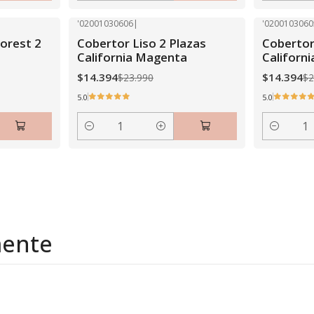
'02001030606
|
'0200103060
-40% OFF
-40% OFF
Forest 2
Cobertor Liso 2 Plazas
Cobertor
California Magenta
Californi
$14.394
$14.394
$23.990
$2
5.0
5.0
Cantidad
Cantidad
mente