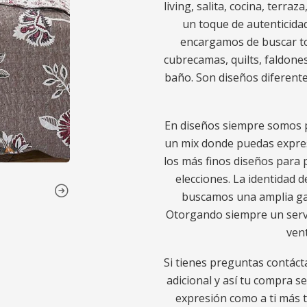
living, salita, cocina, terra
un toque de autenticidad
encargamos de buscar to
cubrecamas, quilts, faldones
baño. Son diseños diferente
En diseños siempre somos p
un mix donde puedas expres
los más finos diseños para p
elecciones. La identidad d
buscamos una amplia gam
Otorgando siempre un servic
ven
Si tienes preguntas contáct
adicional y así tu compra s
expresión como a ti más t