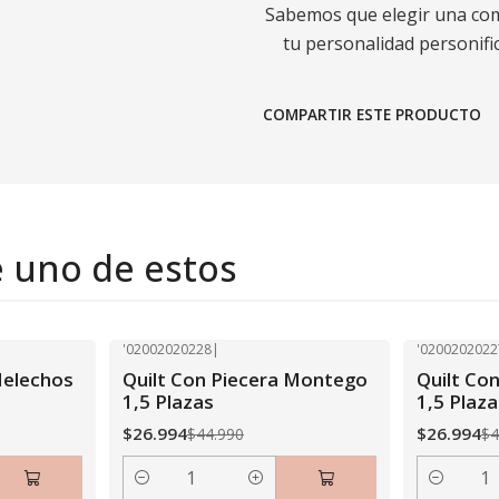
Sabemos que elegir una comp
tu personalidad personific
COMPARTIR ESTE PRODUCTO
e uno de estos
'02002020228
|
'0200202022
-40% OFF
-40% OFF
Helechos
Quilt Con Piecera Montego
Quilt Co
1,5 Plazas
1,5 Plaza
$26.994
$26.994
$44.990
$4
Cantidad
Cantidad