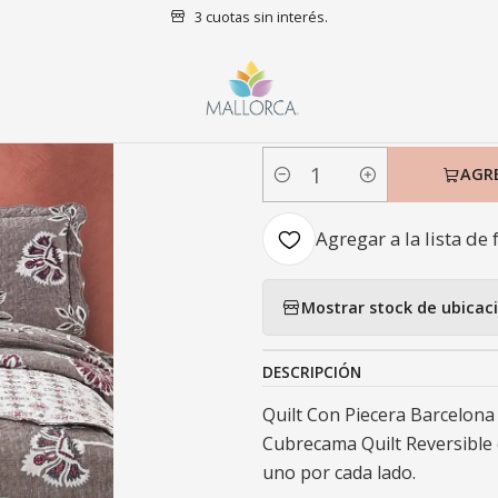
3 cuotas sin interés.
Dormitorio
Quilts
1,5 plazas
Quilt Con Piecera Barcelona 1,5 
|
Quilt Con Pie
AGR
Cantidad
Agregar a la lista de 
Mostrar stock de ubicac
DESCRIPCIÓN
Quilt Con Piecera Barcelona 
Cubrecama Quilt Reversible 
uno por cada lado.