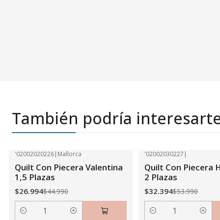
También podría interesart
'02002020226
|
Mallorca
'02002030227
|
-40% OFF
-40% OFF
Quilt Con Piecera Valentina
Quilt Con Piecera 
1,5 Plazas
2 Plazas
$26.994
$32.394
$44.990
$53.990
Cantidad
Cantidad