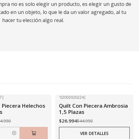
ra no es solo elegir un producto, es elegir un gusto de
ado en un objeto, lo que le da un valor agregado, al tu
hacer tu elección algo real.
7
|
'02002020224
|
-40% OFF
n Piecera Helechos
Quilt Con Piecera Ambrosia
Agotado
s
1,5 Plazas
$26.994
4.990
$44.990
VER DETALLES