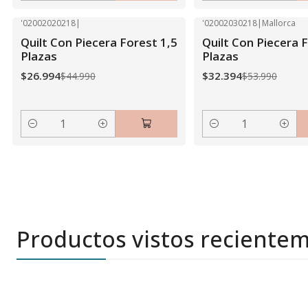
'02002020218
|
'02002030218
|
Mallorca
-40% OFF
-40% OFF
Quilt Con Piecera Forest 1,5
Quilt Con Piecera 
Plazas
Plazas
$26.994
$32.394
$44.990
$53.990
Cantidad
Cantidad
Productos vistos reciente