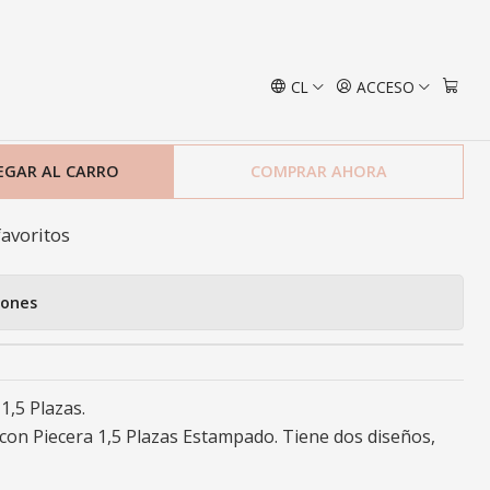
Plazas
CL
ACCESO
cera Barcelona 1,5 Plazas
EGAR AL CARRO
COMPRAR AHORA
favoritos
iones
1,5 Plazas.
con Piecera 1,5 Plazas Estampado. Tiene dos diseños,