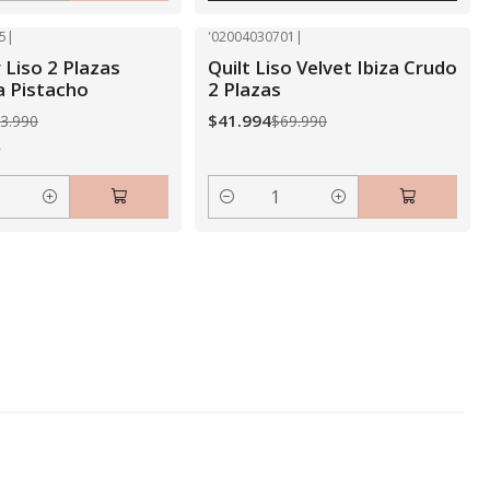
5
|
'02004030701
|
-40% OFF
 Liso 2 Plazas
Quilt Liso Velvet Ibiza Crudo
a Pistacho
2 Plazas
$41.994
3.990
$69.990
Cantidad