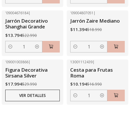
Cantidad
Cantidad
'09004676184
|
'09004807051
|
-40% OFF
-40% OFF
Jarrón Decorativo
Jarrón Zaire Mediano
Shanghai Grande
$11.394
$18.990
$13.794
$22.990
Cantidad
Cantidad
'09001003866
|
13001112439
|
-40% OFF
-40% OFF
Figura Decorativa
Cesta para Frutas
Agotado
Sirsana Silver
Roma
$17.994
$10.194
$29.990
$16.990
VER DETALLES
Cantidad