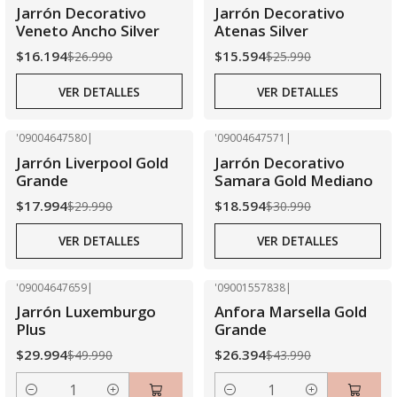
-40% OFF
-40% OFF
Jarrón Decorativo
Jarrón Decorativo
Agotado
Agotado
Veneto Ancho Silver
Atenas Silver
$16.194
$15.594
$26.990
$25.990
VER DETALLES
VER DETALLES
'09004647580
|
'09004647571
|
-40% OFF
-40% OFF
Jarrón Liverpool Gold
Jarrón Decorativo
Agotado
Agotado
Grande
Samara Gold Mediano
$17.994
$18.594
$29.990
$30.990
VER DETALLES
VER DETALLES
'09004647659
|
'09001557838
|
-40% OFF
-40% OFF
Jarrón Luxemburgo
Anfora Marsella Gold
Plus
Grande
$29.994
$26.394
$49.990
$43.990