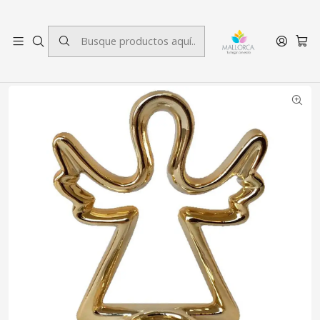
3 cuotas sin interés.
Inicio
Decoración
Portavelas
Portavela Angel Gold