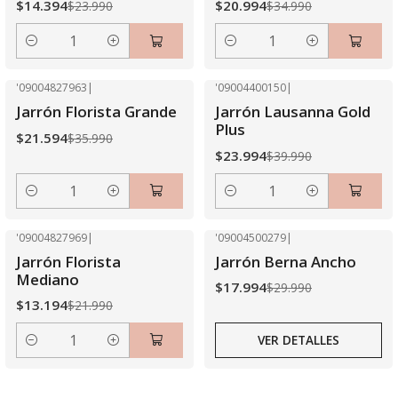
$14.394
$20.994
$23.990
$34.990
Cantidad
Cantidad
'09004827963
|
'09004400150
|
-40% OFF
-40% OFF
Jarrón Florista Grande
Jarrón Lausanna Gold
Plus
$21.594
$35.990
$23.994
$39.990
Cantidad
Cantidad
'09004827969
|
'09004500279
|
-40% OFF
-40% OFF
Jarrón Florista
Jarrón Berna Ancho
Agotado
Mediano
$17.994
$29.990
$13.194
$21.990
VER DETALLES
Cantidad