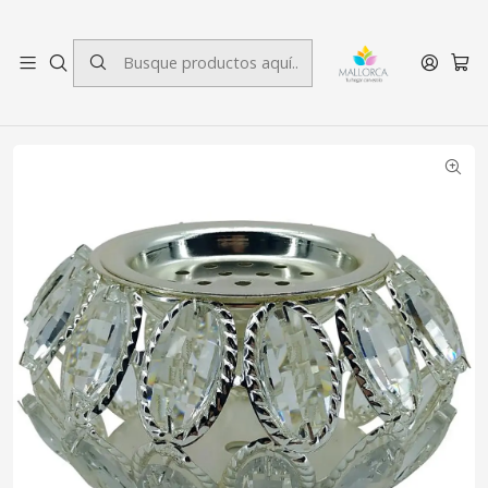
3 cuotas sin interés.
Inicio
Decoración
Portavelas
Portavela Verdún Ovalada Silver