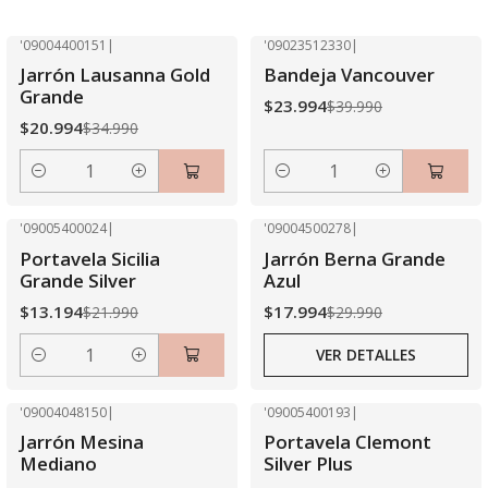
'09004400151
|
'09023512330
|
-40% OFF
-40% OFF
Jarrón Lausanna Gold
Bandeja Vancouver
Grande
$23.994
$39.990
$20.994
$34.990
Cantidad
Cantidad
'09005400024
|
'09004500278
|
-40% OFF
-40% OFF
Portavela Sicilia
Jarrón Berna Grande
Agotado
Grande Silver
Azul
$13.194
$17.994
$21.990
$29.990
VER DETALLES
Cantidad
'09004048150
|
'09005400193
|
-40% OFF
-40% OFF
Jarrón Mesina
Portavela Clemont
Mediano
Silver Plus