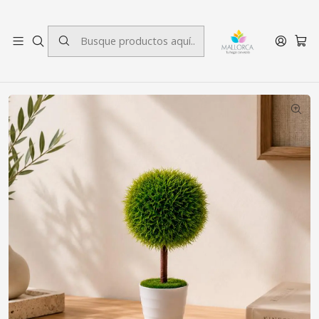
3 cuotas sin interés.
Inicio
Decoración
Plantas
Planta Decorativa Artificial Moldeada Laurus