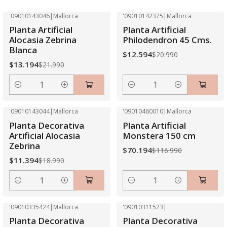
'09010143046
|
Mallorca
'09010142375
|
Mallorca
-40% OFF
-40% OFF
Planta Artificial
Planta Artificial
Alocasia Zebrina
Philodendron 45 Cms.
Blanca
$12.594
$20.990
$13.194
$21.990
Cantidad
Cantidad
'09010143044
|
Mallorca
'09010460010
|
Mallorca
-40% OFF
-40% OFF
Planta Decorativa
Planta Artificial
Artificial Alocasia
Monstera 150 cm
Zebrina
$70.194
$116.990
$11.394
$18.990
Cantidad
Cantidad
'09010335424
|
Mallorca
'09010311523
|
-40% OFF
-40% OFF
Planta Decorativa
Planta Decorativa
Agotado