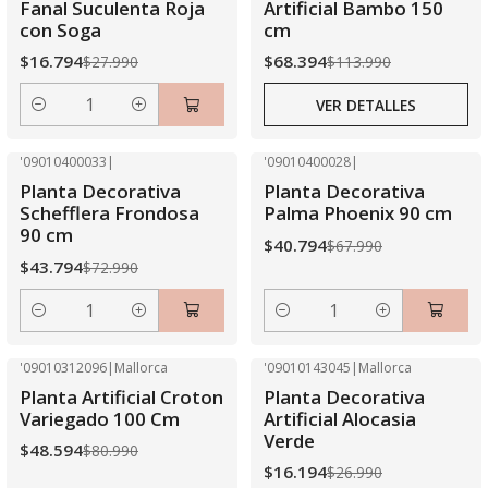
Fanal Suculenta Roja
Artificial Bambo 150
con Soga
cm
$16.794
$68.394
$27.990
$113.990
VER DETALLES
Cantidad
'09010400033
|
'09010400028
|
-40% OFF
-40% OFF
Planta Decorativa
Planta Decorativa
Schefflera Frondosa
Palma Phoenix 90 cm
90 cm
$40.794
$67.990
$43.794
$72.990
Cantidad
Cantidad
'09010312096
|
Mallorca
'09010143045
|
Mallorca
-40% OFF
-40% OFF
Planta Artificial Croton
Planta Decorativa
Agotado
Agotado
Variegado 100 Cm
Artificial Alocasia
Verde
$48.594
$80.990
$16.194
$26.990