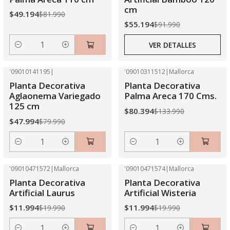
cm
$49.194
$81.990
$55.194
$91.990
VER DETALLES
Cantidad
'09010141195
|
'09010311512
|
Mallorca
-40% OFF
-40% OFF
Planta Decorativa
Planta Decorativa
Aglaonema Variegado
Palma Areca 170 Cms.
125 cm
$80.394
$133.990
$47.994
$79.990
Cantidad
Cantidad
'09010471572
|
Mallorca
'09010471574
|
Mallorca
-40% OFF
-40% OFF
Planta Decorativa
Planta Decorativa
Artificial Laurus
Artificial Wisteria
$11.994
$11.994
$19.990
$19.990