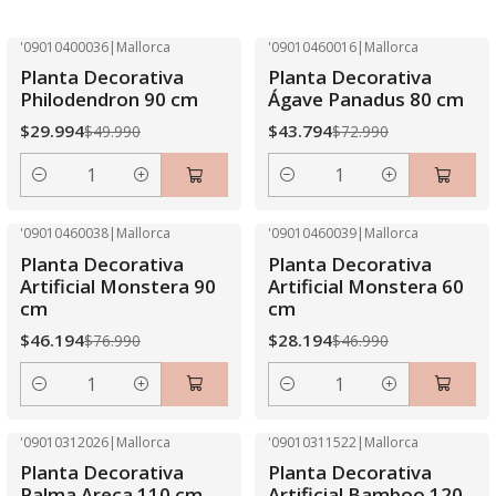
'09010400036
|
Mallorca
'09010460016
|
Mallorca
-40% OFF
-40% OFF
Planta Decorativa
Planta Decorativa
Philodendron 90 cm
Ágave Panadus 80 cm
$29.994
$43.794
$49.990
$72.990
Cantidad
Cantidad
'09010460038
|
Mallorca
'09010460039
|
Mallorca
-40% OFF
-40% OFF
Planta Decorativa
Planta Decorativa
Artificial Monstera 90
Artificial Monstera 60
cm
cm
$46.194
$28.194
$76.990
$46.990
Cantidad
Cantidad
'09010312026
|
Mallorca
'09010311522
|
Mallorca
-40% OFF
-40% OFF
Planta Decorativa
Planta Decorativa
Agotado
Palma Areca 110 cm
Artificial Bamboo 120