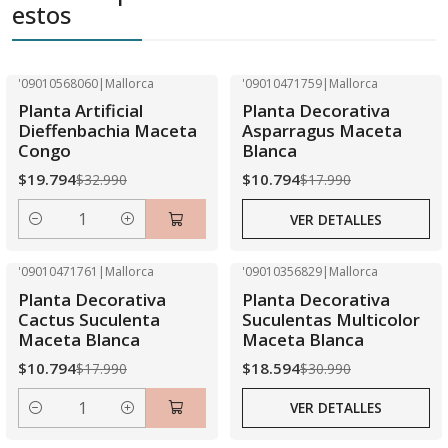
estos
'09010568060
|
Mallorca
'09010471759
|
Mallorca
-40% OFF
-40% OFF
Planta Artificial
Planta Decorativa
Agotado
Dieffenbachia Maceta
Asparragus Maceta
Congo
Blanca
$19.794
$10.794
$32.990
$17.990
VER DETALLES
Cantidad
'09010471761
|
Mallorca
'09010356829
|
Mallorca
-40% OFF
-40% OFF
Planta Decorativa
Planta Decorativa
Agotado
Cactus Suculenta
Suculentas Multicolor
Maceta Blanca
Maceta Blanca
$10.794
$18.594
$17.990
$30.990
VER DETALLES
Cantidad