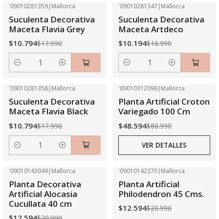
'09010281359
|
Mallorca
'09010281347
|
Mallorca
-40% OFF
-40% OFF
Suculenta Decorativa
Suculenta Decorativa
Maceta Flavia Grey
Maceta Artdeco
$10.794
$10.194
$17.990
$16.990
Cantidad
Cantidad
'09010281358
|
Mallorca
'09010312096
|
Mallorca
-40% OFF
-40% OFF
Suculenta Decorativa
Planta Artificial Croton
Agotado
Maceta Flavia Black
Variegado 100 Cm
$10.794
$48.594
$17.990
$80.990
VER DETALLES
Cantidad
'09010143049
|
Mallorca
'09010142375
|
Mallorca
-40% OFF
-40% OFF
Planta Decorativa
Planta Artificial
Agotado
Artificial Alocasia
Philodendron 45 Cms.
Cucullata 40 cm
$12.594
$20.990
$12.594
$20.990