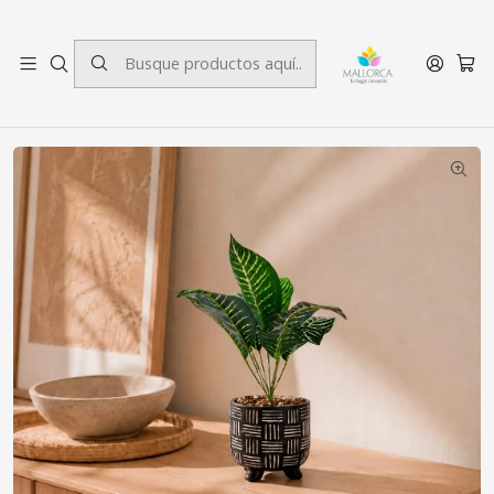
3 cuotas sin interés.
Inicio
Decoración
Plantas
Planta Artificial Dieffenbachia Maceta Kenya